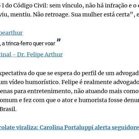
 I do Código Civil: sem vínculo, não há infração e o 
iu, mentiu. Não retroage. Sua mulher está certa”, e
pearthur
 a trinca-ferro quer voar
inal - Dr. Felipe Arthur
xpectativa do que se espera do perfil de um advogad
um vídeo humorístico. Felipe é realmente advogado
penas para entretenimento, não atuando mais como 
comum e fez com que o ator e humorista fosse den
rasil.
olate viraliza: Carolina Portaluppi alerta seguidore