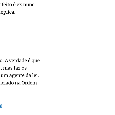
efeito é ex nunc.
xplica.
o. A verdade é que
, mas faz os
um agente da lei.
unciado na Ordem
s