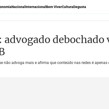
onomia
Nacional
Internacional
Bem Viver
Cultura
Degusta
r: advogado debochado v
B
que não advoga mais e afirma que conteúdo nas redes é apenas 