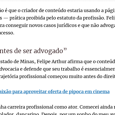
ão é que o criador de conteúdo estaria usando a pág
s — prática proibida pelo estatuto da profissão. Fel
ra conseguir novos casos jurídicos e que não advoga
ucesso.
antes de ser advogado”
stado de Minas, Felipe Arthur afirma que o conteú
dvocacia e defende que seu trabalho é essencialment
rajetória profissional começou muito antes do direit
ixão para aproveitar oferta de pipoca em cinema
a carreira profissional como ator. Comecei ainda 
blador, dançarino. Depois, por um sonho do meu a