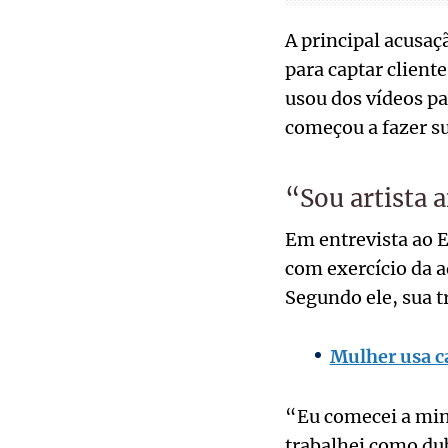
A principal acusaç
para captar cliente
usou dos vídeos pa
começou a fazer s
“Sou artista 
Em entrevista ao E
com exercício da a
Segundo ele, sua t
Mulher usa ca
“Eu comecei a minh
trabalhei como du