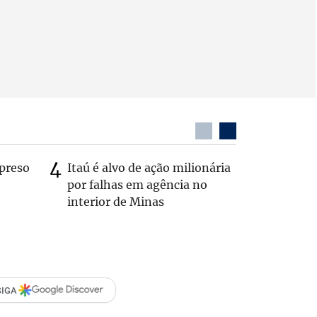
preso
Itaú é alvo de ação milionária
Dentista
por falhas em agência no
após ser
interior de Minas
caminhã
SIGA