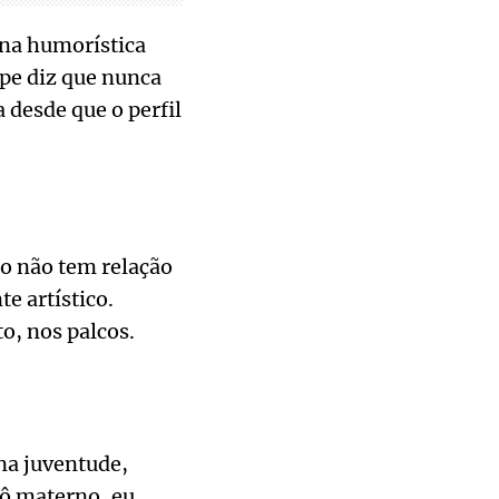
ina humorística
ipe diz que nunca
 desde que o perfil
do não tem relação
e artístico.
o, nos palcos.
na juventude,
vô materno, eu