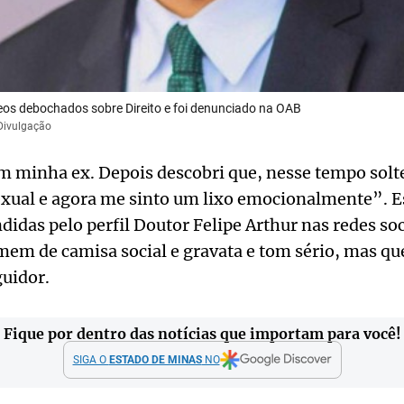
deos debochados sobre Direito e foi denunciado na OAB
 Divulgação
m minha ex. Depois descobri que, nesse tempo solte
exual e agora me sinto um lixo emocionalmente”. E
das pelo perfil Doutor Felipe Arthur nas redes so
em de camisa social e gravata e tom sério, mas qu
guidor.
Fique por dentro das notícias que importam para você!
SIGA O
ESTADO DE MINAS
NO