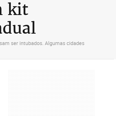
 kit
adual
isam ser intubados. Algumas cidades