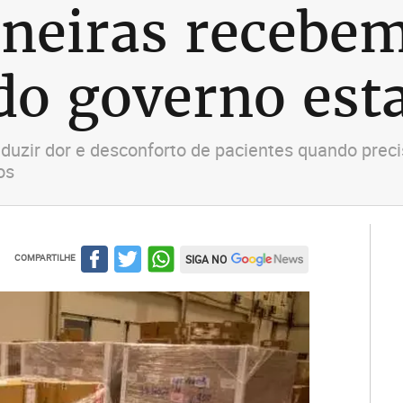
neiras recebem
do governo est
duzir dor e desconforto de pacientes quando prec
os
COMPARTILHE
SIGA NO