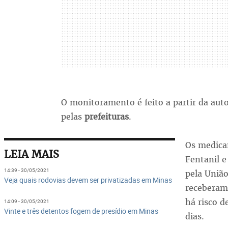
O monitoramento é feito a partir da aut
pelas
prefeituras
.
Os medica
LEIA MAIS
Fentanil e
14:39 - 30/05/2021
pela União
Veja quais rodovias devem ser privatizadas em Minas
receberam
há risco 
14:09 - 30/05/2021
Vinte e três detentos fogem de presídio em Minas
dias.