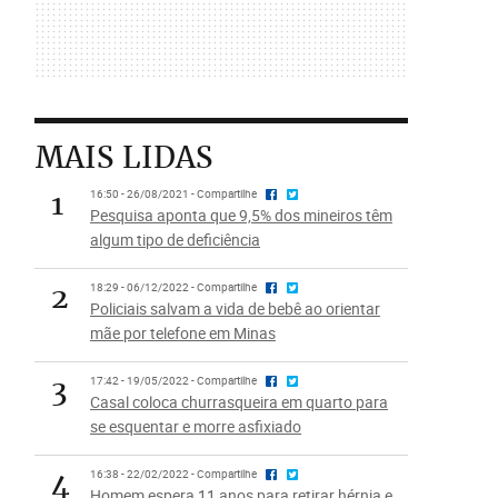
MAIS LIDAS
1
16:50 - 26/08/2021 - Compartilhe
Pesquisa aponta que 9,5% dos mineiros têm
algum tipo de deficiência
2
18:29 - 06/12/2022 - Compartilhe
Policiais salvam a vida de bebê ao orientar
mãe por telefone em Minas
3
17:42 - 19/05/2022 - Compartilhe
Casal coloca churrasqueira em quarto para
se esquentar e morre asfixiado
4
16:38 - 22/02/2022 - Compartilhe
Homem espera 11 anos para retirar hérnia e