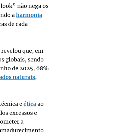
 look” não nega os
zando a
harmonia
cas de cada
 revelou que, em
os globais, sendo
junho de 2025, 68%
ados naturais
,
técnica e
ética
ao
dos excessos e
rometer a
m amadurecimento