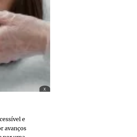
x
essível e
or avanços