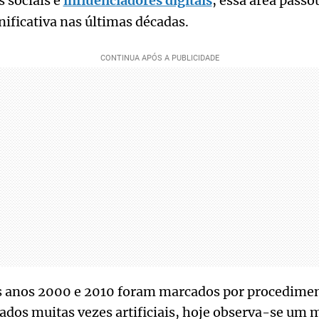
s sociais e
influenciadores digitais
, essa área pass
ificativa nas últimas décadas.
os anos 2000 e 2010 foram marcados por procedime
tados muitas vezes artificiais, hoje observa-se um