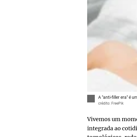
A "anti-filler era" é
crédito: FreePik
Vivemos um mome
integrada ao cotid