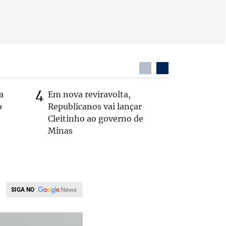
a
Em nova reviravolta,
Cleitinh
o
Republicanos vai lançar
hoje sob
Cleitinho ao governo de
candidat
Minas
SIGA NO