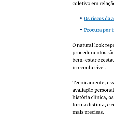
coletivo em relação
Os riscos da 
Procura por t
O natural look rep
procedimentos são 
bem-estar e resta
irreconhecível.
Tecnicamente, essa
avaliação persona
história clínica, o
forma distinta, e 
mais precisas.