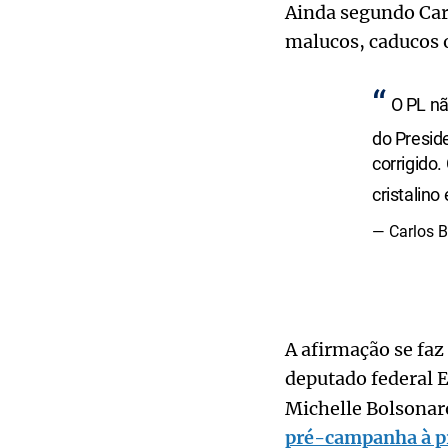
Ainda segundo Car
malucos, caducos 
O PL nã
do Presid
corrigido.
cristalin
— Carlos 
A afirmação se faz
deputado federal 
Michelle Bolsonar
pré-campanha à p