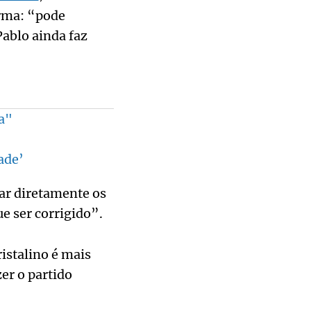
irma: “pode
ablo ainda faz
a"
ade’
car diretamente os
ue ser corrigido”.
istalino é mais
er o partido