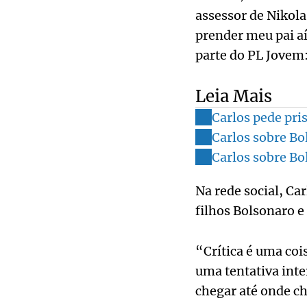
assessor de Nikol
prender meu pai aí
parte do PL Jovem:
Leia Mais
Carlos pede pri
Carlos sobre Bo
Carlos sobre Bo
Na rede social, Ca
filhos Bolsonaro e
“Crítica é uma coi
uma tentativa int
chegar até onde c