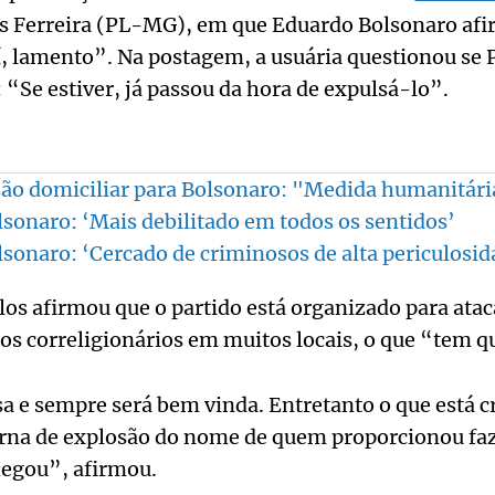
as Ferreira (PL-MG), em que Eduardo Bolsonaro af
, lamento”. Na postagem, a usuária questionou se P
 “Se estiver, já passou da hora de expulsá-lo”.
são domiciliar para Bolsonaro: "Medida humanitári
lsonaro: ‘Mais debilitado em todos os sentidos’
lsonaro: ‘Cercado de criminosos de alta periculosid
rlos afirmou que o partido está organizado para ata
 os correligionários em muitos locais, o que “tem q
sa e sempre será bem vinda. Entretanto o que está cr
erna de explosão do nome de quem proporcionou faz
hegou”, afirmou.