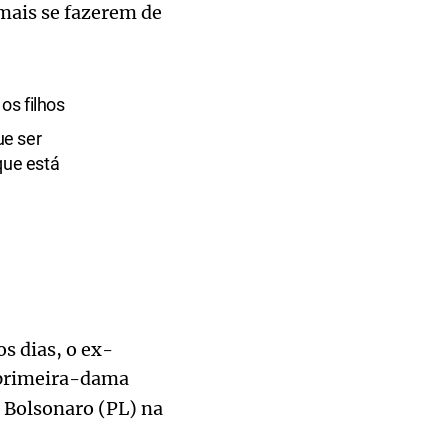
mais se fazerem de
os filhos
ue ser
que está
s dias, o ex-
primeira-dama
 Bolsonaro (PL) na