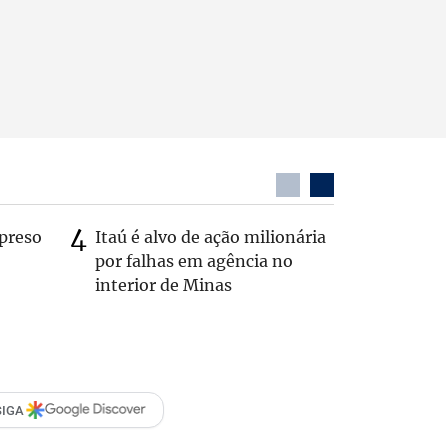
preso
Itaú é alvo de ação milionária
Profess
por falhas em agência no
humilho
interior de Minas
vira réu 
SIGA