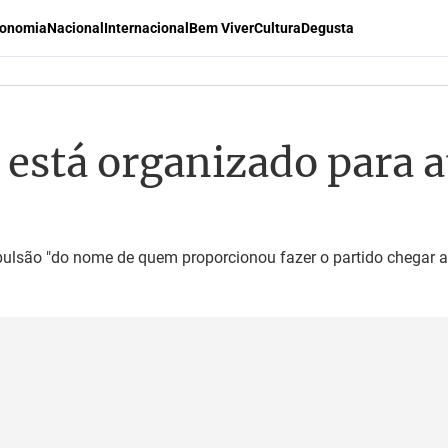
onomia
Nacional
Internacional
Bem Viver
Cultura
Degusta
 está organizado para a
pulsão "do nome de quem proporcionou fazer o partido chegar 