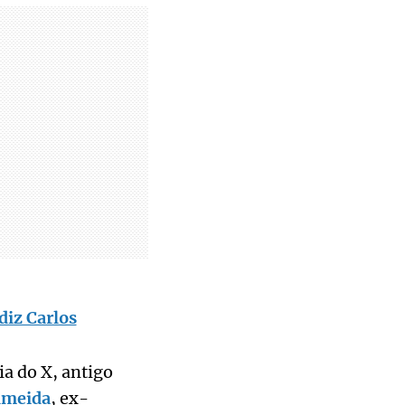
diz Carlos
a do X, antigo
lmeida
, ex-