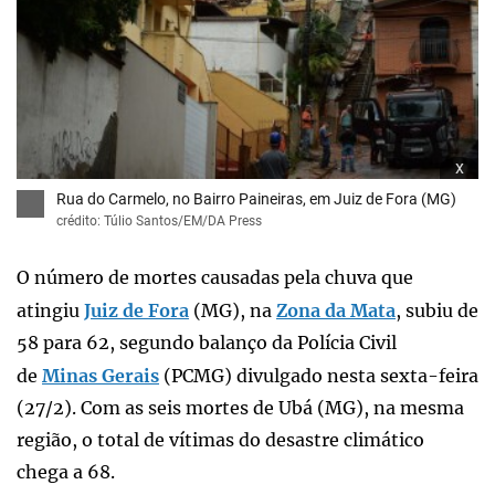
x
Rua do Carmelo, no Bairro Paineiras, em Juiz de Fora (MG)
crédito: Túlio Santos/EM/DA Press
O número de mortes causadas pela chuva que
atingiu
Juiz de Fora
(MG), na
Zona da Mata
, subiu de
58 para 62, segundo balanço da Polícia Civil
de
Minas Gerais
(PCMG) divulgado nesta sexta-feira
(27/2). Com as seis mortes de Ubá (MG), na mesma
região, o total de vítimas do desastre climático
chega a 68.