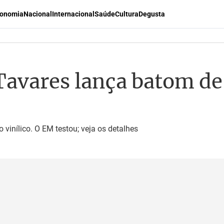
onomia
Nacional
Internacional
Saúde
Cultura
Degusta
Tavares lança batom de
vinílico. O EM testou; veja os detalhes