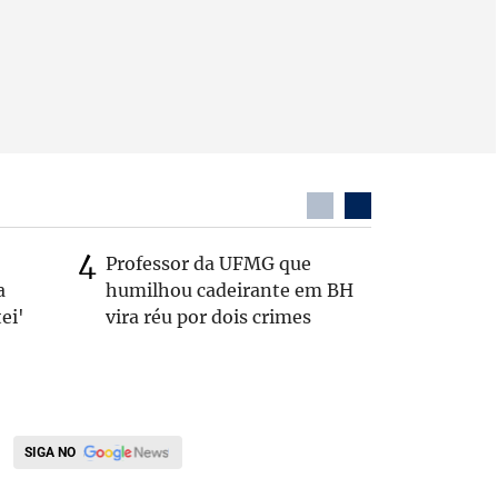
Professor da UFMG que
Republic
a
humilhou cadeirante em BH
própria
ei'
vira réu por dois crimes
Cleitinh
SIGA NO