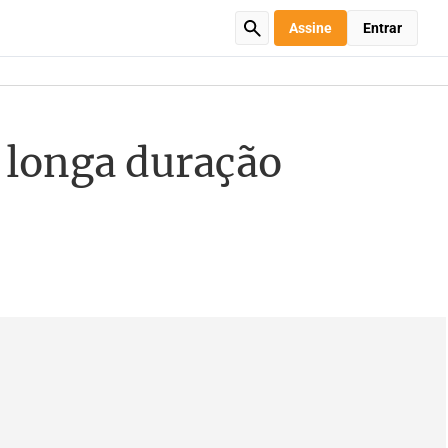
Assine
Entrar
 longa duração