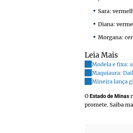
Sara: vermelh
Diana: vermel
Morgana: cere
Leia Mais
Modela e fixa: 
Maquiaura: Dai
Mineira lança gl
O
r
Estado de Minas
promete. Saiba mai