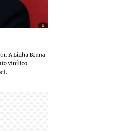
x
or. A Linha Bruna
to vinílico
il.