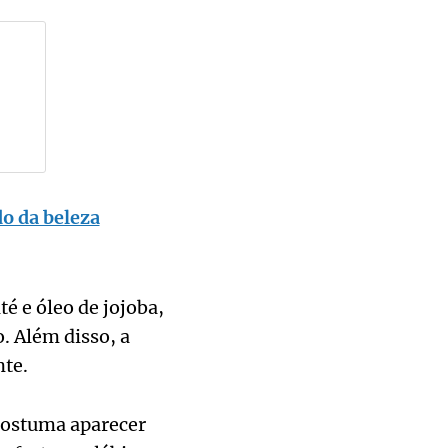
o da beleza
é e óleo de jojoba,
. Além disso, a
nte.
 costuma aparecer