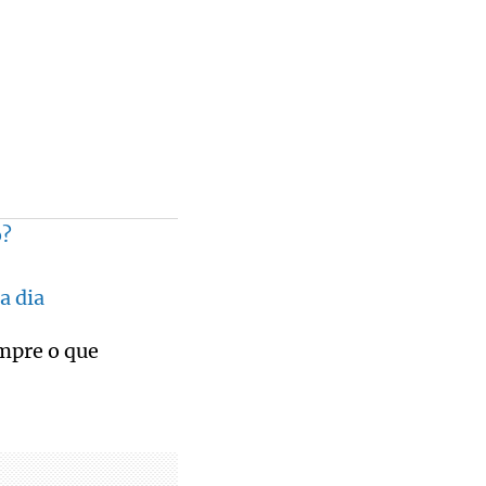
o?
a dia
umpre o que