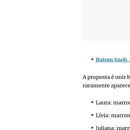
Batom Snob, s
A proposta é unir 
raramente aparece 
Laura: marro
Lívia: marro
Juliana: mar