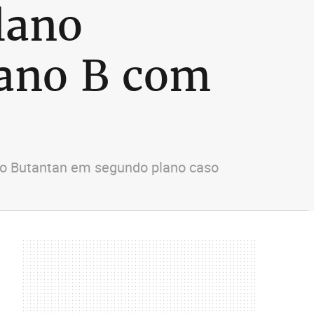
lano
ano B com
to Butantan em segundo plano caso