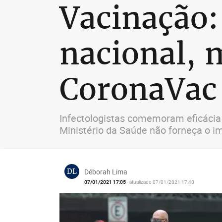
Vacinação:
nacional,
CoronaVac
Infectologistas comemoram eficácia
Ministério da Saúde não forneça o i
DL
Déborah Lima
07/01/2021 17:05
- atualizado 07/01/2021 17:40