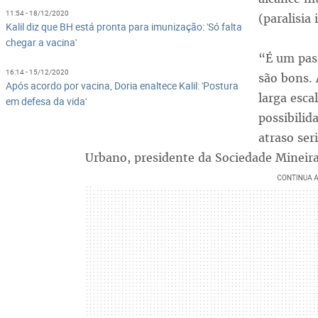
11:54 - 18/12/2020
(paralisia 
Kalil diz que BH está pronta para imunização: 'Só falta
chegar a vacina'
“É um pas
16:14 - 15/12/2020
são bons.
Após acordo por vacina, Doria enaltece Kalil: 'Postura
larga esca
em defesa da vida'
possibilid
atraso se
Urbano, presidente da Sociedade Mineira