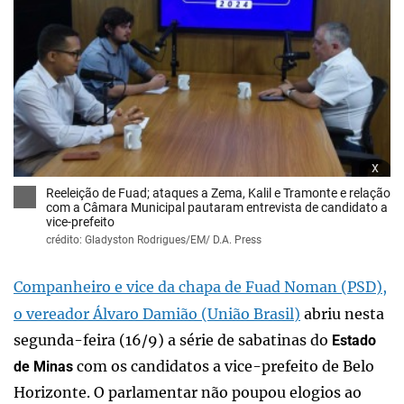
x
Reeleição de Fuad; ataques a Zema, Kalil e Tramonte e relação
com a Câmara Municipal pautaram entrevista de candidato a
vice-prefeito
crédito: Gladyston Rodrigues/EM/ D.A. Press
Companheiro e vice da chapa de Fuad Noman (PSD),
o vereador Álvaro Damião (União Brasil)
abriu nesta
segunda-feira (16/9) a série de sabatinas do
Estado
com os candidatos a vice-prefeito de Belo
de Minas
Horizonte. O parlamentar não poupou elogios ao