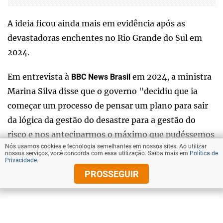
A ideia ficou ainda mais em evidência após as
devastadoras enchentes no Rio Grande do Sul em
2024.
Em entrevista à
em 2024, a ministra
BBC News Brasil
Marina Silva disse que o governo "decidiu que ia
começar um processo de pensar um plano para sair
da lógica da gestão do desastre para a gestão do
risco e nos anteciparmos o máximo que pudéssemos
Nós usamos cookies e tecnologia semelhantes em nossos sites. Ao utilizar
para preparar os municípios".
nossos serviços, você concorda com essa utilização. Saiba mais em
Política de
Privacidade
.
Marina também falava da necessidade de se ter um
PROSSEGUIR
regime jurídico da emergência climática para os
municípios mais suscetíveis aos desastres naturais,
como Juiz de Fora, o nono com mais gente em risco.