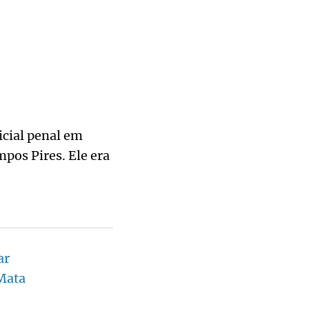
icial penal em
pos Pires. Ele era
ar
Mata