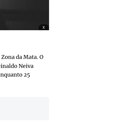
x
a Zona da Mata. O
einaldo Neiva
enquanto 25