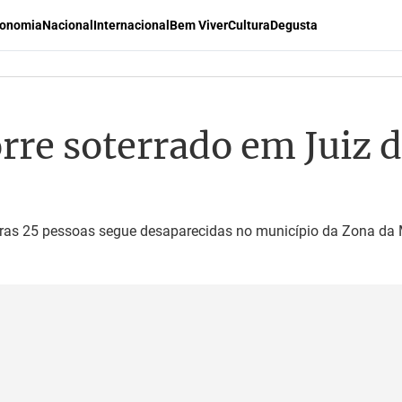
onomia
Nacional
Internacional
Bem Viver
Cultura
Degusta
rre soterrado em Juiz d
tras 25 pessoas segue desaparecidas no município da Zona da