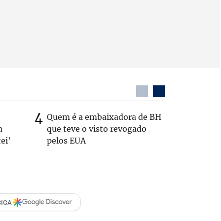
Quem é a embaixadora de BH
Coronel 
a
que teve o visto revogado
suspeito
ei'
pelos EUA
passage
SIGA