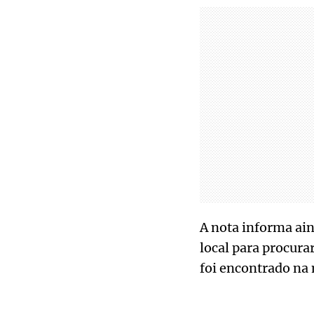
A nota informa aind
local para procur
foi encontrado na