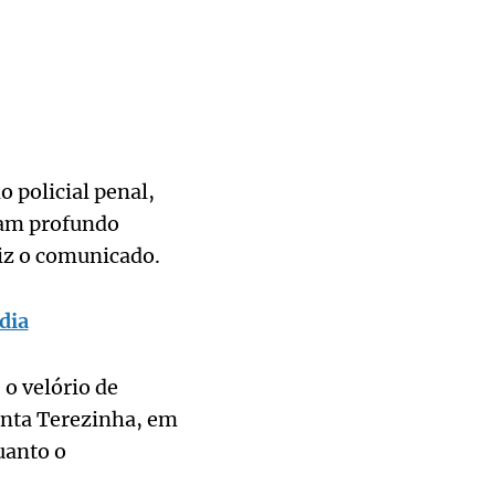
 policial penal,
tam profundo
diz o comunicado.
dia
o velório de
anta Terezinha, em
uanto o