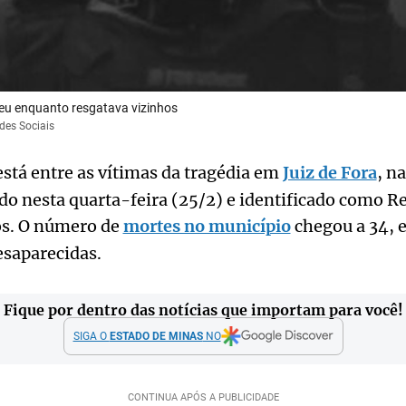
eu enquanto resgatava vizinhos
des Sociais
está entre as vítimas da tragédia em
Juiz de Fora
, n
do nesta quarta-feira (25/2) e identificado como R
os. O número de
mortes no município
chegou a 34, 
saparecidas.
Fique por dentro das notícias que importam para você!
SIGA O
ESTADO DE MINAS
NO