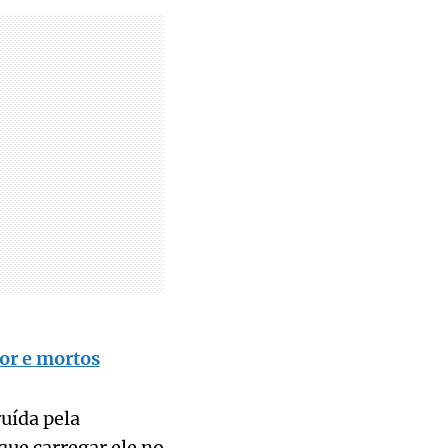
or e mortos
ruída pela
que carregar ele no