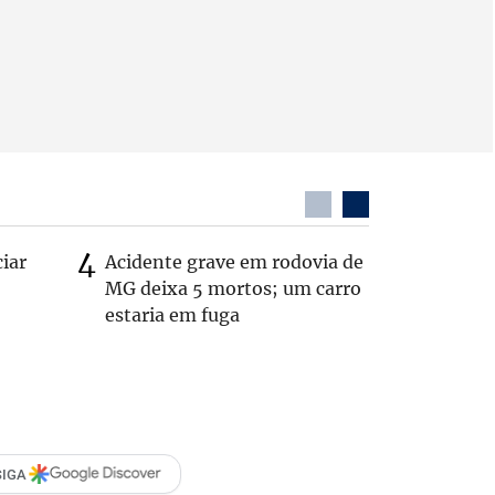
ciar
Acidente grave em rodovia de
PL não v
MG deixa 5 mortos; um carro
‘Chance 
estaria em fuga
SIGA