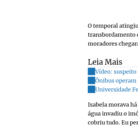
O temporal atingi
transbordamento d
moradores chegara
Leia Mais
Vídeo: suspeito 
Ônibus operam 
Universidade Fe
Isabela morava há
água invadiu o imó
cobriu tudo. Eu pe