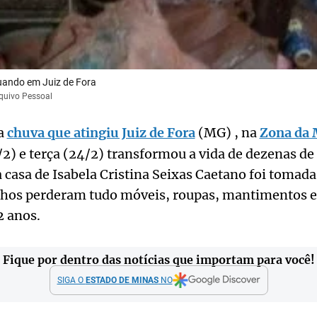
uando em Juiz de Fora
quivo Pessoal
a
chuva que atingiu Juiz de Fora
(MG) , na
Zona da 
2) e terça (24/2) transformou a vida de dezenas de 
a casa de Isabela Cristina Seixas Caetano foi tomada 
ilhos perderam tudo móveis, roupas, mantimentos e 
2 anos.
Fique por dentro das notícias que importam para você!
SIGA O
ESTADO DE MINAS
NO