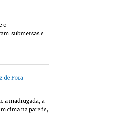
e o
aram submersas e
z de Fora
te a madrugada, a
 em cima na parede,