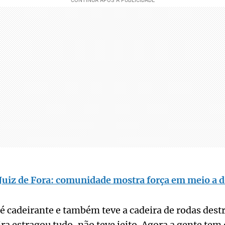
Juiz de Fora: comunidade mostra força em meio a d
 é cadeirante e também teve a cadeira de rodas dest
ra estragou tudo, não teve jeito. Agora a gente tem 