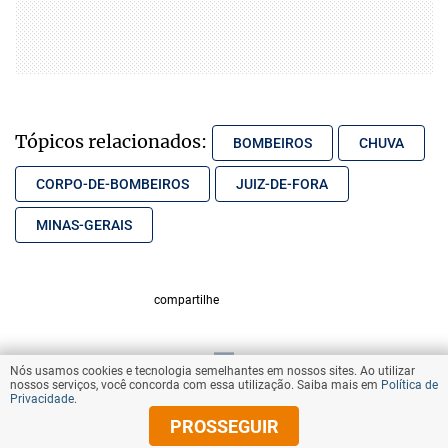
Tópicos relacionados:
BOMBEIROS
CHUVA
CORPO-DE-BOMBEIROS
JUIZ-DE-FORA
MINAS-GERAIS
compartilhe
Nós usamos cookies e tecnologia semelhantes em nossos sites. Ao utilizar
VOLTAR AO TOPO
nossos serviços, você concorda com essa utilização. Saiba mais em
Política de
Privacidade
.
PROSSEGUIR
© Copyright 2026 Diários Associados