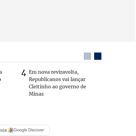
a
Em nova reviravolta,
Cleitinh
o
Republicanos vai lançar
hoje sob
Cleitinho ao governo de
candidat
Minas
SIGA