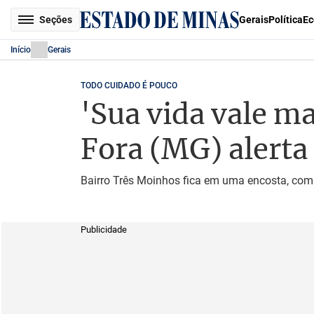
Seções
Gerais
Política
Ec
Início
Gerais
TODO CUIDADO É POUCO
'Sua vida vale m
Fora (MG) alerta
Bairro Três Moinhos fica em uma encosta, com 
Publicidade