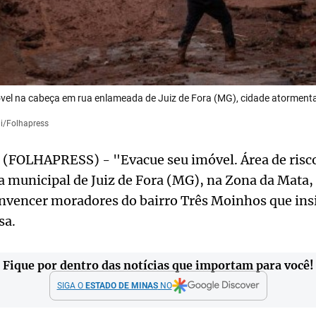
el na cabeça em rua enlameada de Juiz de Fora (MG), cidade atormenta
li/Folhapress
(FOLHAPRESS) - "Evacue seu imóvel. Área de risco.
a municipal de Juiz de Fora (MG), na Zona da Mata, 
onvencer moradores do bairro Três Moinhos que in
sa.
Fique por dentro das notícias que importam para você!
SIGA O
ESTADO DE MINAS
NO