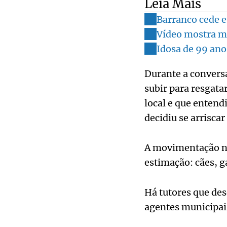
Leia Mais
Barranco cede e
Vídeo mostra mo
Idosa de 99 ano
Durante a convers
subir para resgata
local e que entend
decidiu se arrisc
A movimentação na
estimação: cães, g
Há tutores que de
agentes municipais