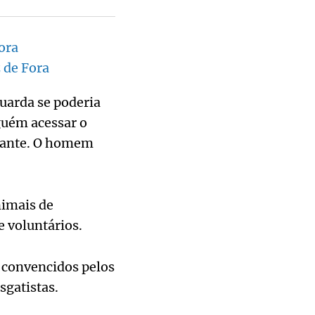
ora
 de Fora
uarda se poderia
guém acessar o
rtante. O homem
nimais de
e voluntários.
 convencidos pelos
sgatistas.