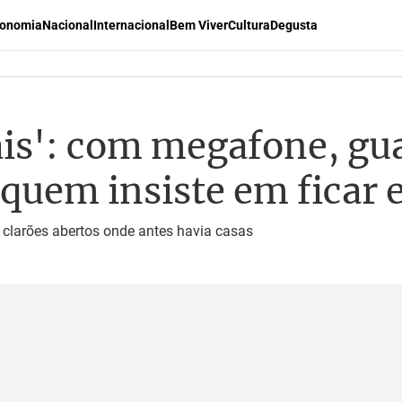
onomia
Nacional
Internacional
Bem Viver
Cultura
Degusta
ais': com megafone, gua
 quem insiste em ficar 
clarões abertos onde antes havia casas