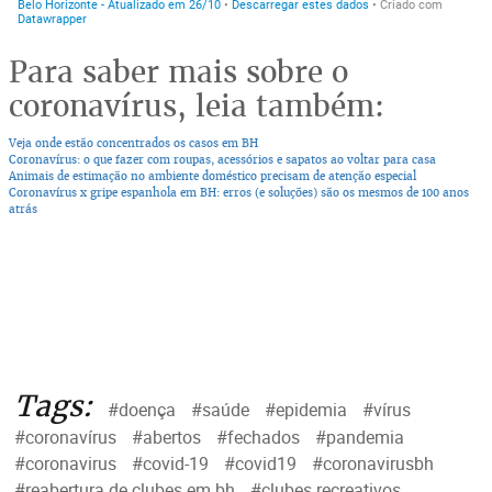
Para saber mais sobre o
coronavírus, leia também:
Veja onde estão concentrados os casos em BH
Coronavírus: o que fazer com roupas, acessórios e sapatos ao voltar para casa
Animais de estimação no ambiente doméstico precisam de atenção especial
Coronavírus x gripe espanhola em BH: erros (e soluções) são os mesmos de 100 anos
atrás
Tags:
#doença
#saúde
#epidemia
#vírus
#coronavírus
#abertos
#fechados
#pandemia
#coronavirus
#covid-19
#covid19
#coronavirusbh
#reabertura de clubes em bh
#clubes recreativos