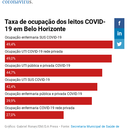
coronavíru
s.