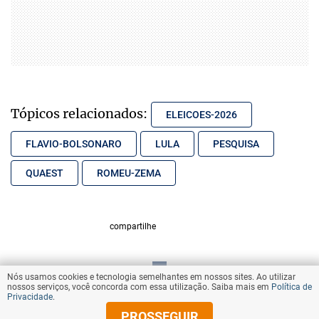
Tópicos relacionados:
ELEICOES-2026
FLAVIO-BOLSONARO
LULA
PESQUISA
QUAEST
ROMEU-ZEMA
compartilhe
Nós usamos cookies e tecnologia semelhantes em nossos sites. Ao utilizar
VOLTAR AO TOPO
nossos serviços, você concorda com essa utilização. Saiba mais em
Política de
Privacidade
.
PROSSEGUIR
© Copyright 2026 Diários Associados