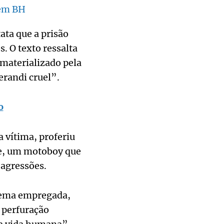
 em BH
ata que a prisão
. O texto ressalta
“materializado pela
erandi cruel”.
o
 vítima, proferiu
me, um motoboy que
agressões.
trema empregada,
 perfuração