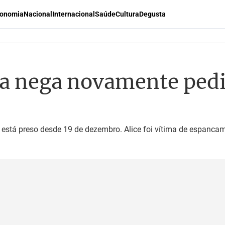
onomia
Nacional
Internacional
Saúde
Cultura
Degusta
iça nega novamente ped
 está preso desde 19 de dezembro. Alice foi vítima de espanca