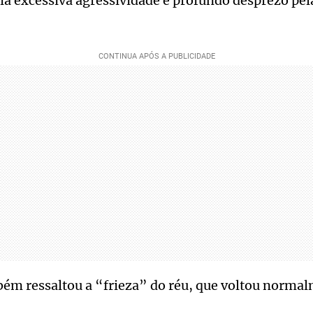
cia excessiva agressividade e profundo desprezo pe
ém ressaltou a “frieza” do réu, que voltou normal
.