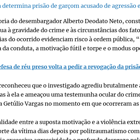
za determina prisão de garçom acusado de agressão
toria do desembargador Alberto Deodato Neto, const
ua à gravidade do crime e às circunstâncias dos fatos
ias do ocorrido evidenciam risco à ordem pública, 
 da conduta, a motivação fútil e torpe e o modus op
efesa de réu preso volta a pedir a revogação da prisã
econheceu que o investigado agrediu brutalmente a
cas à ela e ameaçou uma testemunha ocular do cri
a Getúlio Vargas no momento em que ocorreram as 
lidade entre a suposta motivação e a violência ex
orte da vítima dias depois por politraumatismo com