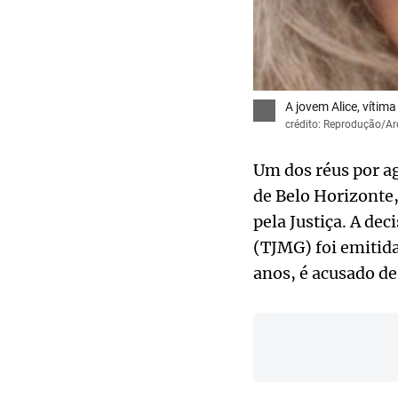
A jovem Alice, vítim
crédito: Reprodução/Ar
Um dos réus por ag
de Belo Horizonte,
pela Justiça. A de
(TJMG) foi emitida
anos, é acusado de