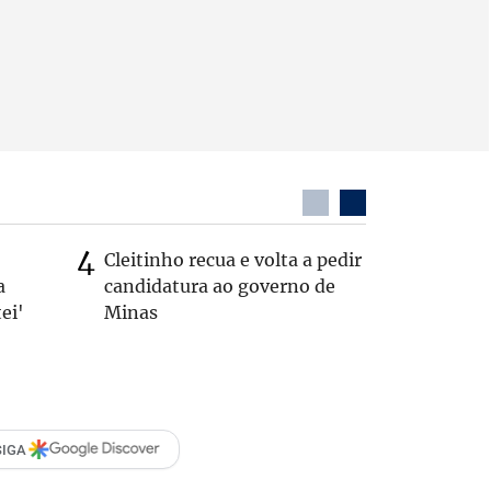
Cleitinho recua e volta a pedir
Quem é 
a
candidatura ao governo de
que teve
ei'
Minas
pelos E
SIGA