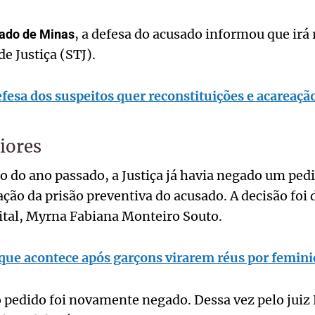
, a defesa do acusado informou que irá 
ado de Minas
de Justiça (STJ).
efesa dos suspeitos quer reconstituições e acareaçã
iores
 do ano passado, a Justiça já havia negado um pedi
ação da prisão preventiva do acusado. A decisão foi 
ital, Myrna Fabiana Monteiro Souto.
 que acontece após garçons virarem réus por femini
o pedido foi novamente negado. Dessa vez pelo juiz 