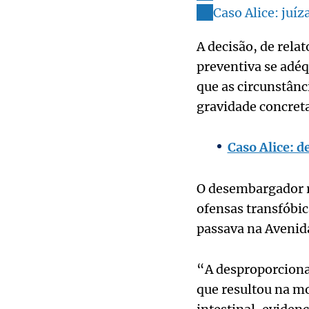
Caso Alice: juí
A decisão, de rela
preventiva se adéq
que as circunstânc
gravidade concreta
Caso Alice: d
O desembargador r
ofensas transfóbi
passava na Avenid
“A desproporciona
que resultou na m