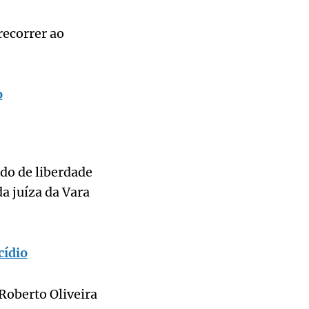
recorrer ao
o
do de liberdade
da juíza da Vara
cídio
Roberto Oliveira