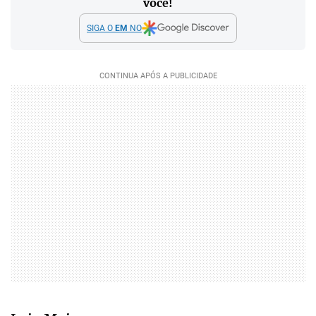
você!
SIGA O
EM
NO