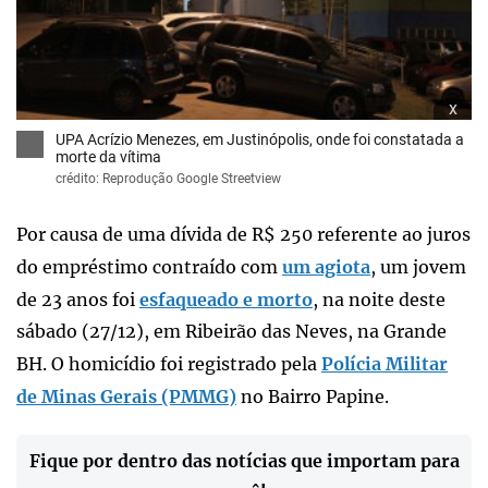
x
UPA Acrízio Menezes, em Justinópolis, onde foi constatada a
morte da vítima
crédito: Reprodução Google Streetview
Por causa de uma dívida de R$ 250 referente ao juros
do empréstimo contraído com
um agiota
, um jovem
de 23 anos foi
esfaqueado e morto
, na noite deste
sábado (27/12), em Ribeirão das Neves, na Grande
BH. O homicídio foi registrado pela
Polícia Militar
de Minas Gerais (PMMG)
no Bairro Papine.
Fique por dentro das notícias que importam para