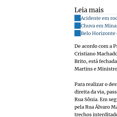
Leia mais
Acidente em rod
Chuva em Minas:
Belo Horizonte 
De acordo com a Pr
Cristiano Machado,
Brito, está fechad
Martins e Ministr
Para realizar o de
direita da via, pa
Rua Sônia. Em segu
pela Rua Álvaro Ma
trechos interditad