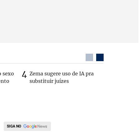
o sexo
Zema sugere uso de IA pra
Patrimôn
ento
substituir juízes
R$ 49 mi
de 2022
SIGA NO