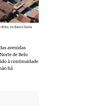
x
Brito, no Bairro Dona
das avenidas
 Norte de Belo
vido à continuidade
não há