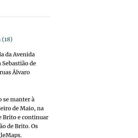
 (18)
da da Avenida
 Sebastião de
 ruas Álvaro
o se manter à
meiro de Maio, na
 Brito e continuar
o de Brito. Os
gleMaps.