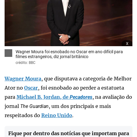
x
Wagner Moura foi esnobado no Oscar em ano difícil para
filmes estrangeiros, diz jornal britânico
crédito: BBC
Wagner Moura
, que disputava a categoria de Melhor
Ator no
Oscar
, foi esnobado ao perder a estatueta
para
Michael B. Jordan, de
, na avaliação do
Pecadores
jornal
, um dos principais e mais
The Guardian
respeitados do
Reino Unido
.
Fique por dentro das notícias que importam para