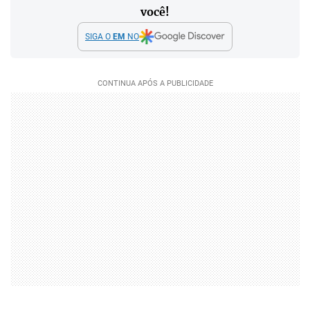
você!
SIGA O
EM
NO