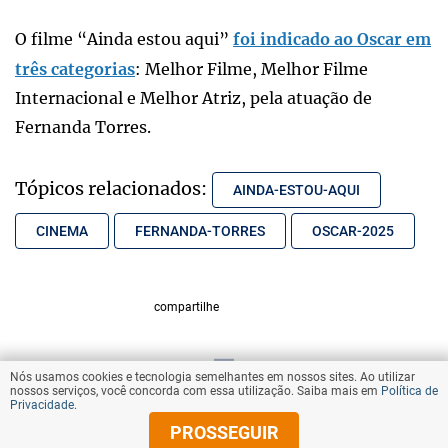
O filme “Ainda estou aqui”
foi indicado ao Oscar em
três categorias
: Melhor Filme, Melhor Filme
Internacional e Melhor Atriz, pela atuação de
Fernanda Torres.
Tópicos relacionados:
AINDA-ESTOU-AQUI
CINEMA
FERNANDA-TORRES
OSCAR-2025
compartilhe
Nós usamos cookies e tecnologia semelhantes em nossos sites. Ao utilizar
VOLTAR AO TOPO
nossos serviços, você concorda com essa utilização. Saiba mais em
Política de
Privacidade
.
PROSSEGUIR
© Copyright 2025 Diários Associados