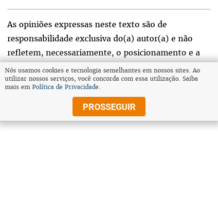
As opiniões expressas neste texto são de
responsabilidade exclusiva do(a) autor(a) e não
refletem, necessariamente, o posicionamento e a
visão do Estado de Minas sobre o tema.
Nós usamos cookies e tecnologia semelhantes em nossos sites. Ao
utilizar nossos serviços, você concorda com essa utilização. Saiba
mais em
Política de Privacidade
.
Tópicos relacionados:
PROSSEGUIR
MUSICA
ROCK-IN-RIO
ROGERIO-FLAUSINO
compartilhe
VOLTAR AO TOPO