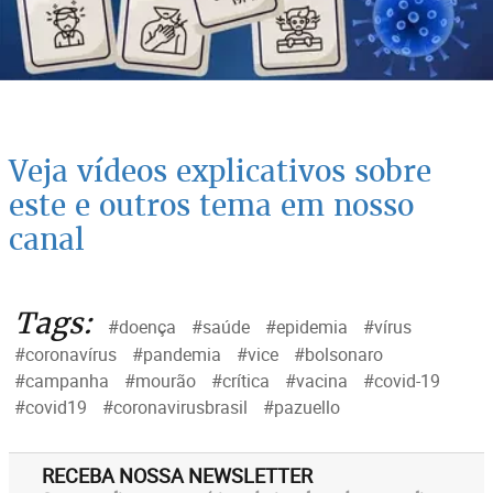
Veja vídeos explicativos sobre
este e outros tema em nosso
canal
Tags:
#doença
#saúde
#epidemia
#vírus
#coronavírus
#pandemia
#vice
#bolsonaro
#campanha
#mourão
#crítica
#vacina
#covid-19
#covid19
#coronavirusbrasil
#pazuello
RECEBA NOSSA NEWSLETTER