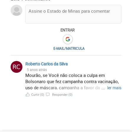
ENTRAR
E-MAIL/MATRICULA
Roberto Carlos da Silva
5 anos atrás
Mourão, se Você não coloca a culpa em
Bolsonaro que fez campanha contra vacinação,
uso de máscara, campanha a favor da
...
ler mais
aglomeração, pró remédios sem efeitos,
Curtir
(0)
Responder
(0)
imunidade de rebanho,...etc. Você é tão podre
ou pior que ele.