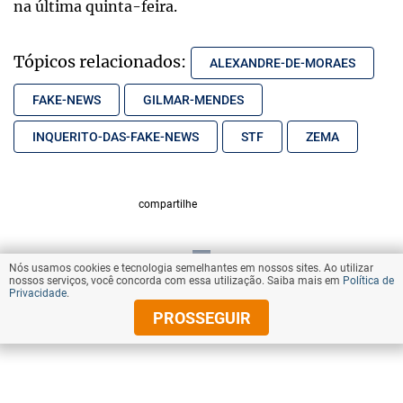
na última quinta-feira.
Tópicos relacionados:
ALEXANDRE-DE-MORAES
FAKE-NEWS
GILMAR-MENDES
INQUERITO-DAS-FAKE-NEWS
STF
ZEMA
compartilhe
Nós usamos cookies e tecnologia semelhantes em nossos sites. Ao utilizar
VOLTAR AO TOPO
nossos serviços, você concorda com essa utilização. Saiba mais em
Política de
Privacidade
.
PROSSEGUIR
© Copyright 2026 Diários Associados
Todos os direitos reservados.