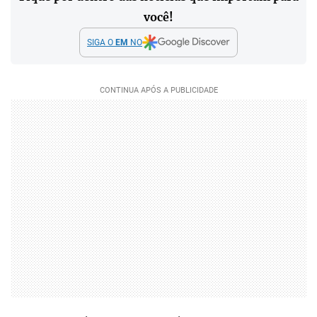
você!
SIGA O
EM
NO