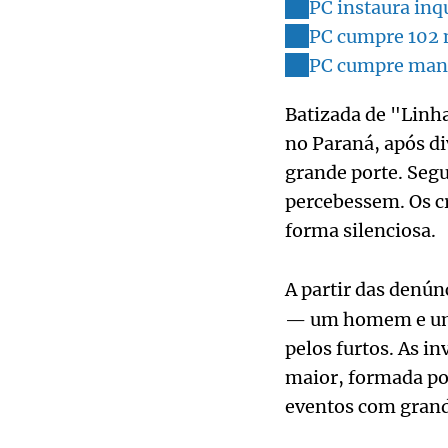
PC instaura in
PC cumpre 102 
PC cumpre mand
Batizada de "Linha
no Paraná, após di
grande porte. Seg
percebessem. Os cr
forma silenciosa.
A partir das denún
— um homem e uma
pelos furtos. As i
maior, formada po
eventos com grand