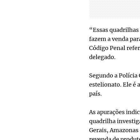
“Essas quadrilhas 
fazem a venda para
Código Penal refer
delegado.
Segundo a Polícia 
estelionato. Ele é
país.
As apurações indi
quadrilha investi
Gerais, Amazonas 
revenda de produto