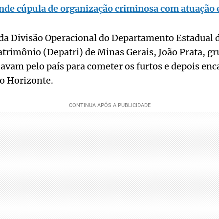
nde cúpula de organização criminosa com atuação 
da Divisão Operacional do Departamento Estadual d
trimônio (Depatri) de Minas Gerais, João Prata, g
ajavam pelo país para cometer os furtos e depois e
o Horizonte.