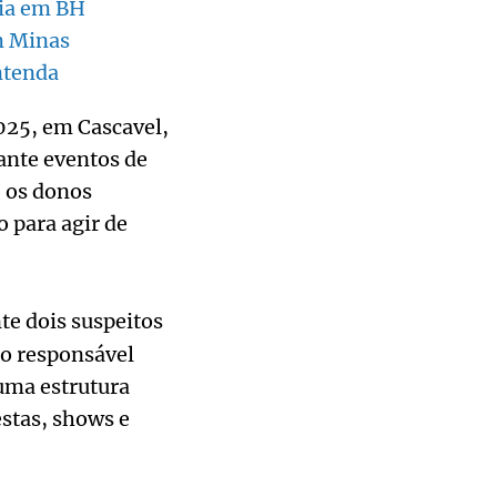
mia em BH
m Minas
ntenda
025, em Cascavel,
ante eventos de
e os donos
 para agir de
te dois suspeitos
o responsável
 uma estrutura
stas, shows e