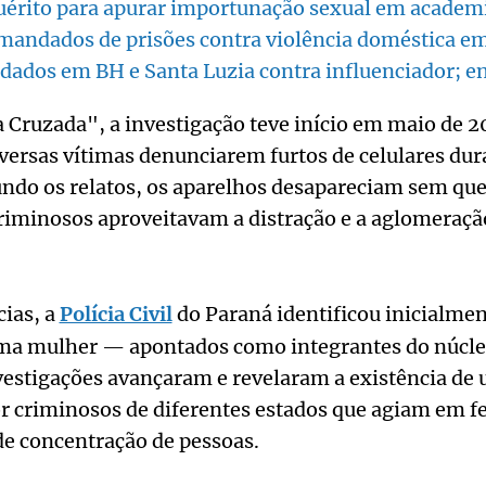
quérito para apurar importunação sexual em acade
mandados de prisões contra violência doméstica e
ados em BH e Santa Luzia contra influenciador; e
 Cruzada", a investigação teve início em maio de 2
versas vítimas denunciarem furtos de celulares dur
undo os relatos, os aparelhos desapareciam sem qu
iminosos aproveitavam a distração e a aglomeração
cias, a
Polícia Civil
do Paraná identificou inicialmen
 mulher — apontados como integrantes do núcle
nvestigações avançaram e revelaram a existência de
r criminosos de diferentes estados que agiam em fe
e concentração de pessoas.