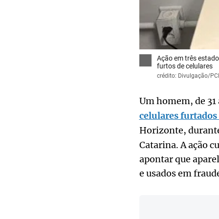
Ação em três estado
furtos de celulares
crédito: Divulgação/P
Um homem, de 31 a
celulares furtado
Horizonte, durant
Catarina. A ação c
apontar que apare
e usados em fraude