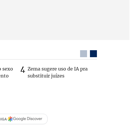
o sexo
Zema sugere uso de IA pra
Patrimôn
ento
substituir juízes
R$ 49 mi
de 2022
SIGA