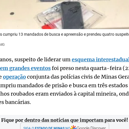
s cumpriu 13 mandados de busca e apreensão e prendeu quatro suspeit
CMG
nos, suspeito de liderar um
esquema interestadual
s em grandes eventos
foi preso nesta quarta-feira (
e
operação
conjunta das polícias civis de Minas Ger
umpriu mandados de prisão e busca em três estados
lhos roubados eram enviados à capital mineira, on
s bancárias.
Fique por dentro das notícias que importam para você!
SIGA O
ESTADO DE MINAS
NO