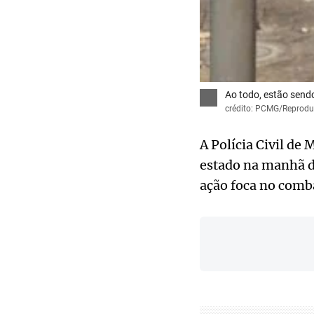
Ao todo, estão send
crédito: PCMG/Reprod
A Polícia Civil d
estado na manhã de
ação foca no comba