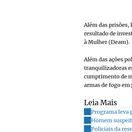
Além das prisões,
resultado de inves
à Mulher (Deam).
Além das ações pol
tranquilizadoras e
cumprimento de med
armas de fogo em 
Leia Mais
Programa leva p
Homem suspeito
Policiais da re