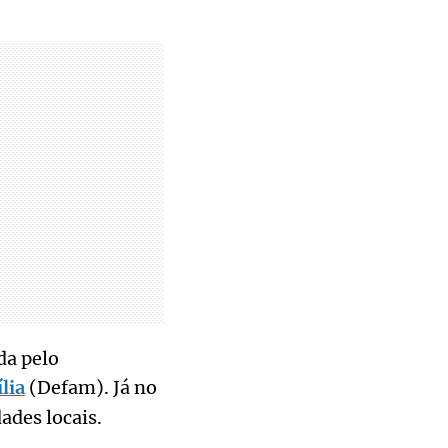
da pelo
lia
(Defam). Já no
ades locais.