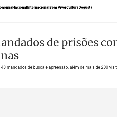
onomia
Nacional
Internacional
Bem Viver
Cultura
Degusta
ndados de prisões con
inas
143 mandados de busca e apreensão, além de mais de 200 visit