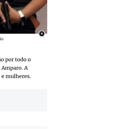
×
ão
o por todo o
o Amparo. A
 e mulheres.