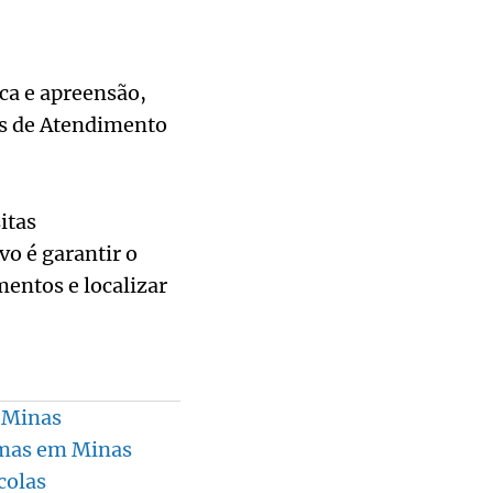
ca e apreensão,
as de Atendimento
itas
vo é garantir o
entos e localizar
m Minas
rmas em Minas
colas