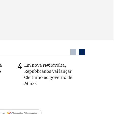
a
Em nova reviravolta,
MG: vere
o
Republicanos vai lançar
morto de
Cleitinho ao governo de
interior
Minas