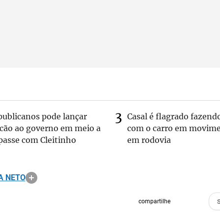
publicanos pode lançar
Casal é flagrado fazend
lcão ao governo em meio a
com o carro em movim
passe com Cleitinho
em rodovia
A NETO
compartilhe