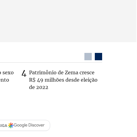
o sexo
Patrimônio de Zema cresce
Zema sug
ento
R$ 49 milhões desde eleição
substitui
de 2022
SIGA