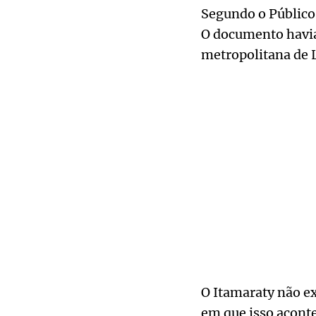
Segundo o Público 
O documento havia
metropolitana de 
O Itamaraty não e
em que isso acont