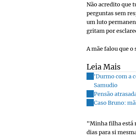
Não acredito que t
perguntas sem res
um luto permanente
gritam por esclar
A mãe falou que o
Leia Mais
'Durmo com a co
Samudio
Pensão atrasada
Caso Bruno: mãe
"Minha filha está 
dias para si mesma