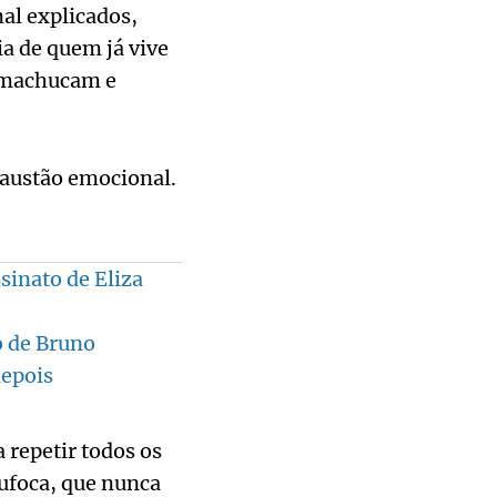
al explicados,
a de quem já vive
, machucam e
xaustão emocional.
sinato de Eliza
o de Bruno
depois
 repetir todos os
sufoca, que nunca