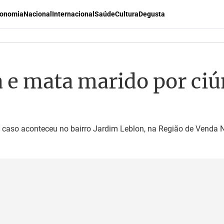
onomia
Nacional
Internacional
Saúde
Cultura
Degusta
 e mata marido por ciú
O caso aconteceu no bairro Jardim Leblon, na Região de Venda 