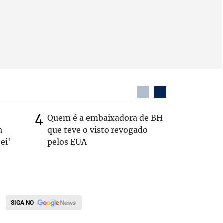
Quem é a embaixadora de BH
Coronel 
a
que teve o visto revogado
suspeito
ei'
pelos EUA
passage
SIGA NO