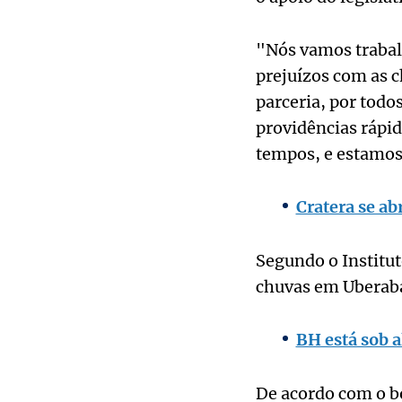
"Nós vamos trabal
prejuízos com as 
parceria, por todo
providências rápid
tempos, e estamos 
Cratera se a
Segundo o Institut
chuvas em Uberab
BH está sob a
De acordo com o bo