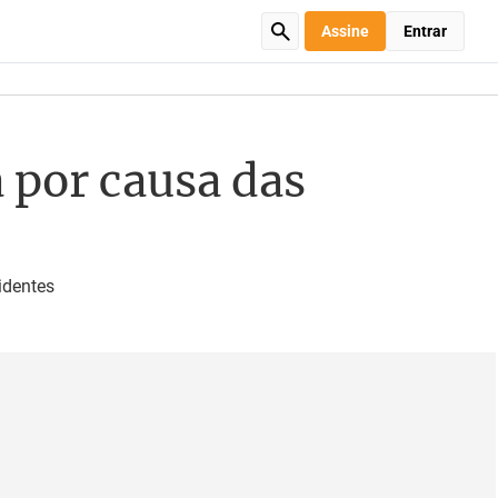
Assine
Entrar
 por causa das
identes