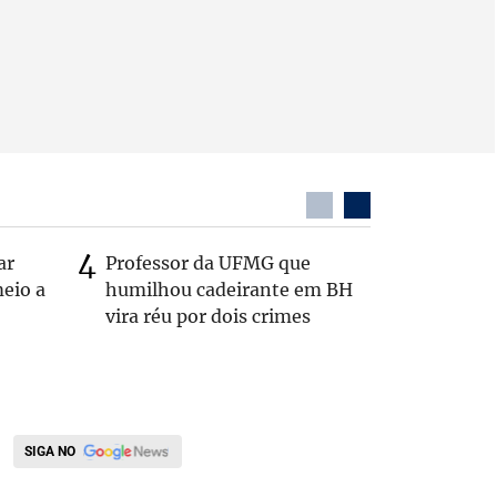
ar
Professor da UFMG que
Casal é 
eio a
humilhou cadeirante em BH
com o c
vira réu por dois crimes
em rodo
SIGA NO