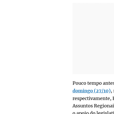
Pouco tempo antes 
domingo (27/10)
,
respectivamente, B
Assuntos Regionais
o apoio do legisla