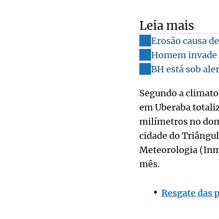
Leia mais
Erosão causa de
Homem invade c
BH está sob ale
Segundo a climato
em Uberaba totali
milímetros no dom
cidade do Triângul
Meteorologia (Inm
mês.
Resgate das 