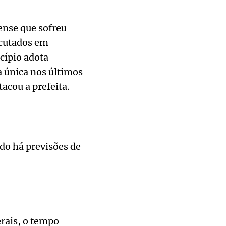
ense que sofreu
ecutados em
cípio adota
a única nos últimos
acou a prefeita.
do há previsões de
erais, o tempo