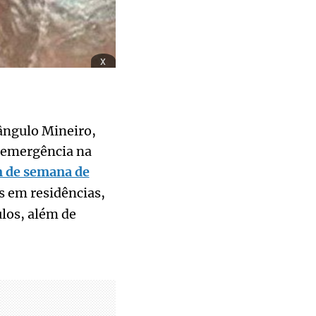
x
iângulo Mineiro,
e emergência na
m de semana de
 em residências,
ulos, além de