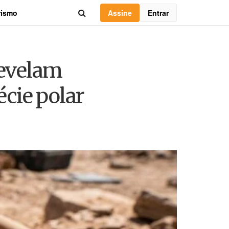
Assine
Entrar
rismo
revelam
cie polar