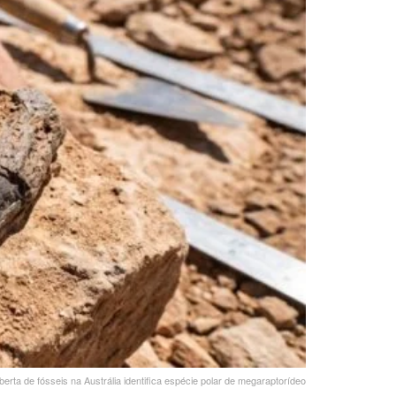
erta de fósseis na Austrália identifica espécie polar de megaraptorídeo