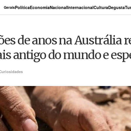
Política
Economia
Nacional
Internacional
Cultura
Degusta
Tu
Gerais
ões de anos na Austrália 
s antigo do mundo e espé
Curiosidades