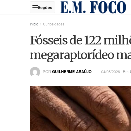
Início
Curiosidades
Fósseis de 122 milh
megaraptorídeo mai
POR
GUILHERME ARAÚJO
04/05/2026
Em