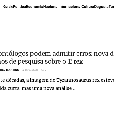
Política
Economia
Nacional
Internacional
Cultura
Degusta
Tu
Gerais
ontólogos podem admitir erros: nova 
nos de pesquisa sobre o T. rex
16/07/2026
IEL MARTINS
0
te décadas, a imagem do Tyrannosaurus rex esteve
da curta, mas uma nova análise ...