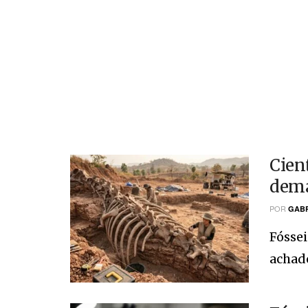
Cien
dema
POR
GABR
Fóssei
achado