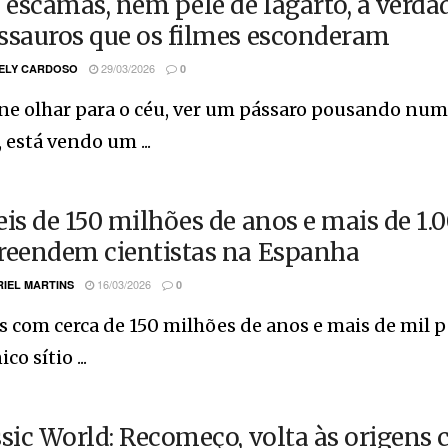
escamas, nem pele de lagarto, a verda
ssauros que os filmes esconderam
29/03/2026
ELY CARDOSO
0
e olhar para o céu, ver um pássaro pousando numa 
 está vendo um ...
eis de 150 milhões de anos e mais de 1
reendem cientistas na Espanha
16/03/2026
IEL MARTINS
0
s com cerca de 150 milhões de anos e mais de mil
o sítio ...
ssic World: Recomeço, volta às origens