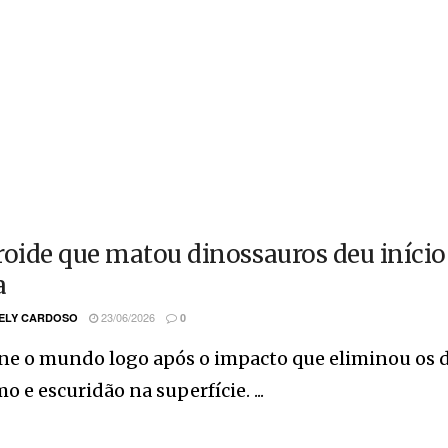
roide que matou dinossauros deu início 
a
23/06/2026
ELY CARDOSO
0
e o mundo logo após o impacto que eliminou os di
o e escuridão na superfície. ...