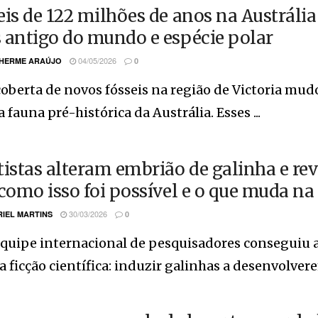
eis de 122 milhões de anos na Austrál
 antigo do mundo e espécie polar
04/05/2026
HERME ARAÚJO
0
coberta de novos fósseis na região de Victoria m
a fauna pré-histórica da Austrália. Esses ...
tistas alteram embrião de galinha e re
 como isso foi possível e o que muda na
30/03/2026
IEL MARTINS
0
uipe internacional de pesquisadores conseguiu al
a ficção científica: induzir galinhas a desenvolvere