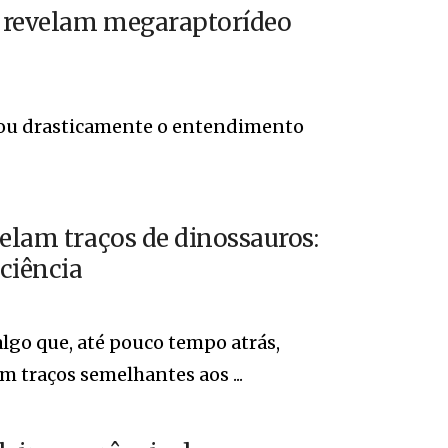
ia revelam megaraptorídeo
udou drasticamente o entendimento
velam traços de dinossauros:
 ciência
go que, até pouco tempo atrás,
m traços semelhantes aos ...