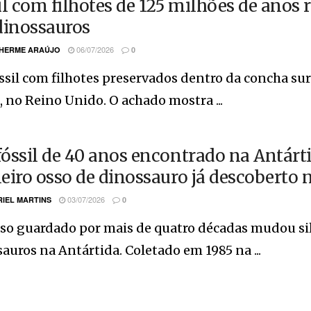
il com filhotes de 125 milhões de anos 
dinossauros
06/07/2026
HERME ARAÚJO
0
sil com filhotes preservados dentro da concha su
 no Reino Unido. O achado mostra ...
óssil de 40 anos encontrado na Antárti
eiro osso de dinossauro já descoberto 
03/07/2026
IEL MARTINS
0
so guardado por mais de quatro décadas mudou sil
auros na Antártida. Coletado em 1985 na ...