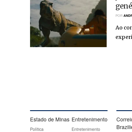
gené
POR
ANDR
Ao con
exper
Estado de Minas
Entretenimento
Correi
Brazil
Política
Entretenimento