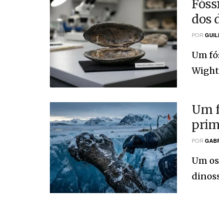
Fóss
dos 
POR
GUIL
Um fós
Wight,
Um f
prim
POR
GABR
Um os
dinoss