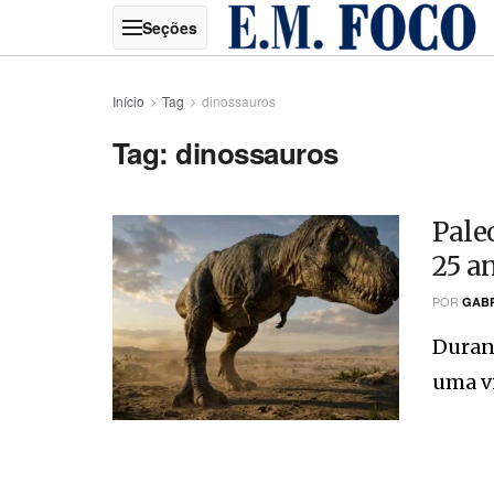
Início
Tag
dinossauros
Tag:
dinossauros
Pale
25 a
POR
GABR
Duran
uma vi