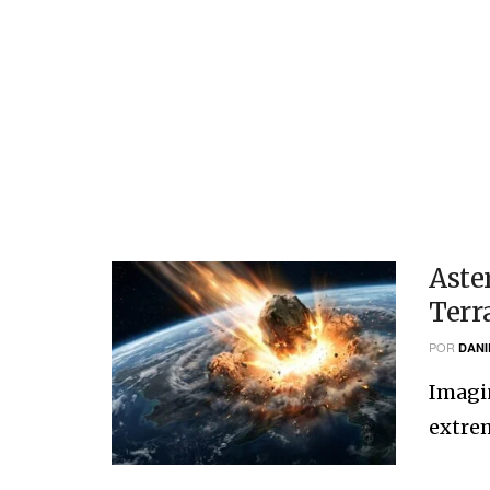
Aste
Terr
POR
DANI
Imagin
extrem