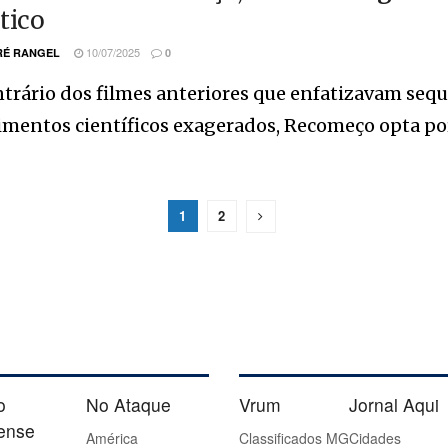
tico
10/07/2025
É RANGEL
0
trário dos filmes anteriores que enfatizavam sequ
imentos científicos exagerados, Recomeço opta po
1
2
o
No Ataque
Vrum
Jornal Aqui
iense
América
Classificados MG
Cidades