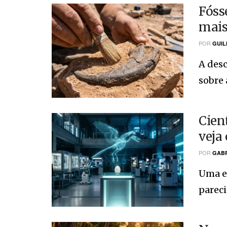
Fóss
mais
POR
GUIL
A des
sobre 
Cien
veja
POR
GABR
Uma eq
pareci