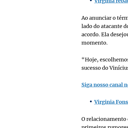
Virgínia reba
Ao anunciar o térm
lado do atacante 
acordo. Ela desejo
momento.
“Hoje, escolhemos 
sucesso do Viníciu
Siga nosso canal n
Virginia Fons
O relacionamento e
primeiros rumores 