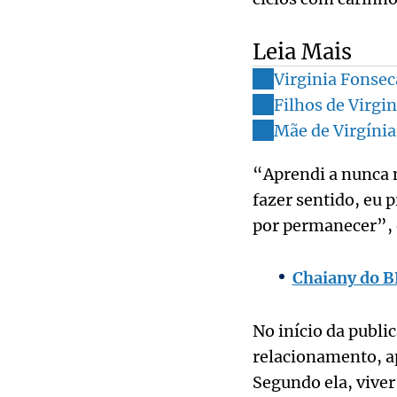
Leia Mais
Virginia Fonsec
Filhos de Virgi
Mãe de Virgínia
“Aprendi a nunca n
fazer sentido, eu 
por permanecer”, 
Chaiany do B
No início da publi
relacionamento, a
Segundo ela, viver