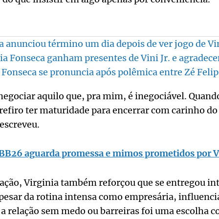
a anunciou término um dia depois de ver jogo de Vin
nia Fonseca ganham presentes de Vini Jr. e agradec
 Fonseca se pronuncia após polêmica entre Zé Felipe 
egociar aquilo que, pra mim, é inegociável. Quando
prefiro ter maturidade para encerrar com carinho d
escreveu.
BB26 aguarda promessa e mimos prometidos por V
cação, Virginia também reforçou que se entregou i
pesar da rotina intensa como empresária, influenci
 a relação sem medo ou barreiras foi uma escolha c