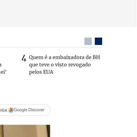
Quem é a embaixadora de BH
Coronel 
a
que teve o visto revogado
suspeito
ei'
pelos EUA
passage
SIGA