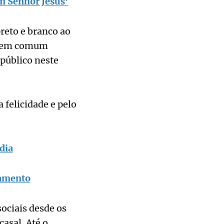
em Senhor Jesus'
reto e branco ao
eu em comum
 público neste
felicidade e pelo
dia
atamento
ociais desde os
asal. Até o