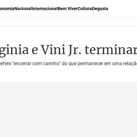
onomia
Nacional
Internacional
Bem Viver
Cultura
Degusta
rginia e Vini Jr. termi
refere "encerrar com carinho" do que permanecer em uma relaç