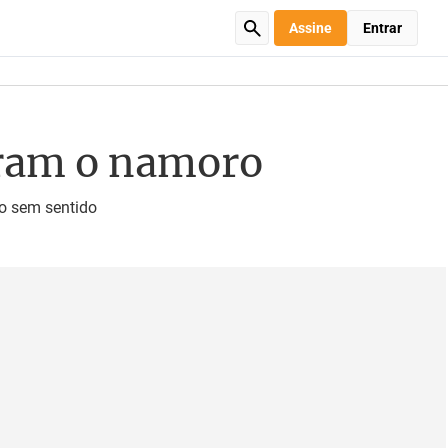
Assine
Entrar
naram o namoro
ão sem sentido