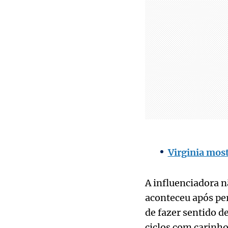
Virginia mos
A influenciadora n
aconteceu após pe
de fazer sentido d
ciclos com carinho