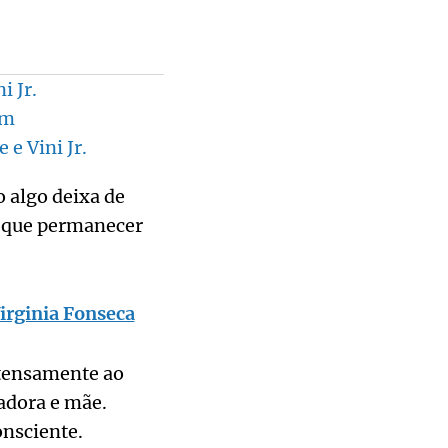
i Jr.
em
e Vini Jr.
 algo deixa de
o que permanecer
irginia Fonseca
ntensamente ao
adora e mãe.
onsciente.