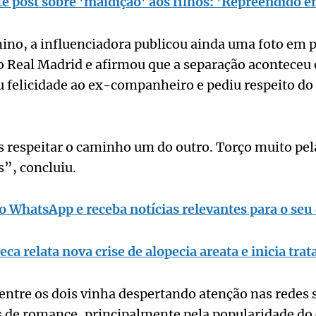
te post sobre 'maldição' aos filhos: 'Repreendido 
ino, a influenciadora publicou ainda uma foto em p
do Real Madrid e afirmou que a separação acontec
u felicidade ao ex-companheiro e pediu respeito do
respeitar o caminho um do outro. Torço muito pela 
s”, concluiu.
o WhatsApp e receba notícias relevantes para o seu 
eca relata nova crise de alopecia areata e inicia tr
ntre os dois vinha despertando atenção nas redes s
de romance, principalmente pela popularidade do c