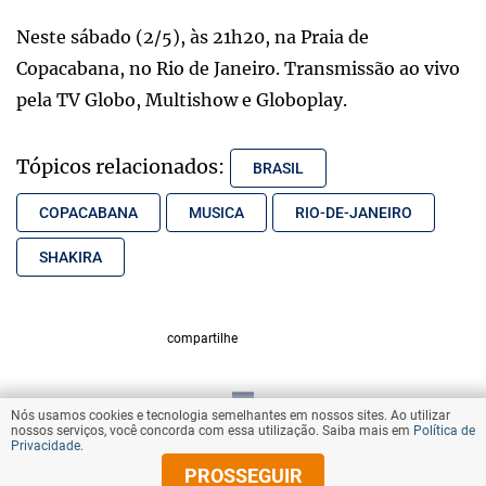
Neste sábado (2/5), às 21h20, na Praia de
Copacabana, no Rio de Janeiro. Transmissão ao vivo
pela TV Globo, Multishow e Globoplay.
Tópicos relacionados:
BRASIL
COPACABANA
MUSICA
RIO-DE-JANEIRO
SHAKIRA
compartilhe
Nós usamos cookies e tecnologia semelhantes em nossos sites. Ao utilizar
VOLTAR AO TOPO
nossos serviços, você concorda com essa utilização. Saiba mais em
Política de
Privacidade
.
PROSSEGUIR
© Copyright 2026 Diários Associados