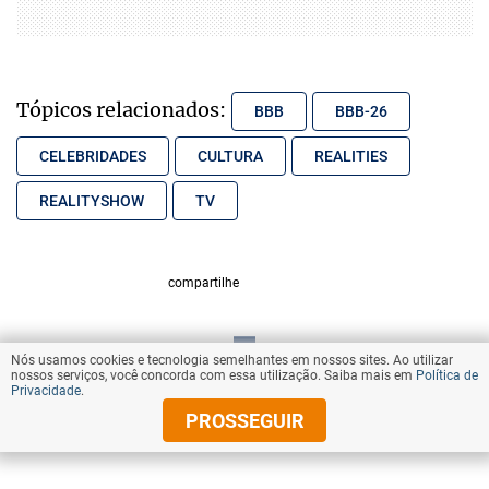
Tópicos relacionados:
BBB
BBB-26
CELEBRIDADES
CULTURA
REALITIES
REALITYSHOW
TV
compartilhe
Nós usamos cookies e tecnologia semelhantes em nossos sites. Ao utilizar
VOLTAR AO TOPO
nossos serviços, você concorda com essa utilização. Saiba mais em
Política de
Privacidade
.
PROSSEGUIR
© Copyright 2026 Diários Associados
Todos os direitos reservados.