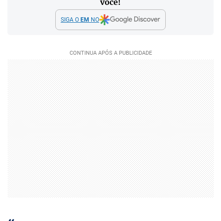
você!
SIGA O
EM
NO