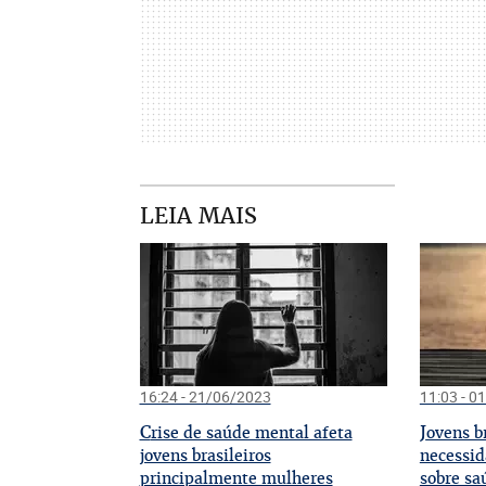
LEIA MAIS
16:24 - 21/06/2023
11:03 - 0
C
J
rise de saúde mental afeta
ovens b
jovens brasileiros
necessid
principalmente mulheres
sobre sa