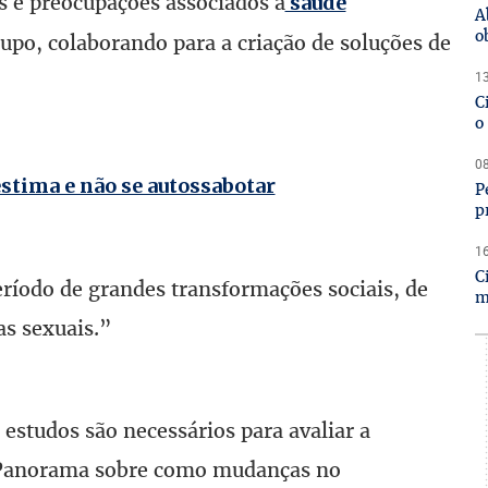
s e preocupações associados à
saúde
A
o
upo, colaborando para a criação de soluções de
13
C
o
08
estima e não se autossabotar
P
p
16
C
íodo de grandes transformações sociais, de
m
as sexuais.”
studos são necessários para avaliar a
o Panorama sobre como mudanças no