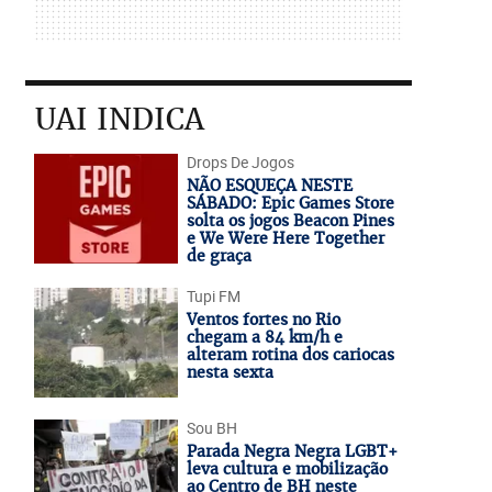
UAI INDICA
Drops De Jogos
NÃO ESQUEÇA NESTE
SÁBADO: Epic Games Store
solta os jogos Beacon Pines
e We Were Here Together
de graça
Tupi FM
Ventos fortes no Rio
chegam a 84 km/h e
alteram rotina dos cariocas
nesta sexta
Sou BH
Parada Negra Negra LGBT+
leva cultura e mobilização
ao Centro de BH neste