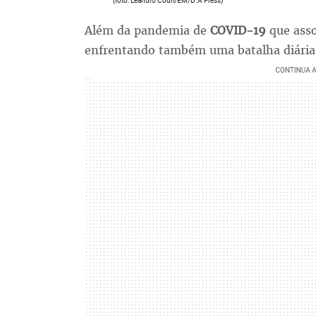
(foto: Leandro Couri/EM/D.A Press)
Além da pandemia de
COVID-19
que asso
enfrentando também uma batalha diária