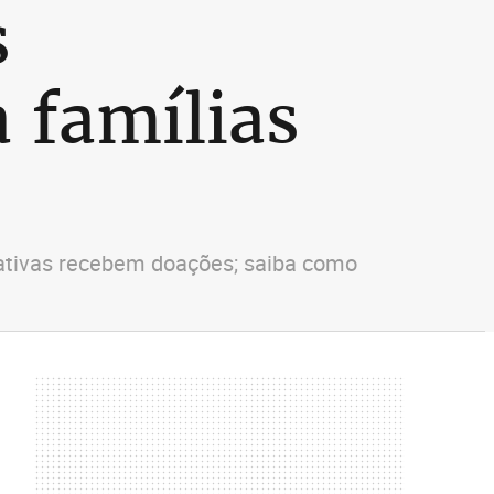
s
 famílias
iativas recebem doações; saiba como