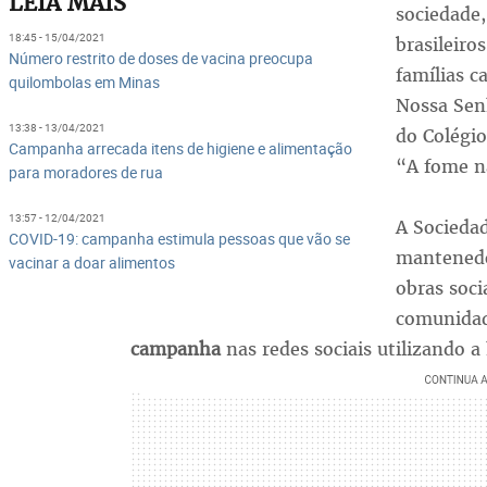
LEIA MAIS
sociedade
18:45 - 15/04/2021
brasileir
Número restrito de doses de vacina preocupa
famílias c
quilombolas em Minas
Nossa Senh
13:38 - 13/04/2021
do Colégi
Campanha arrecada itens de higiene e alimentação
“A fome nã
para moradores de rua
13:57 - 12/04/2021
A Sociedad
COVID-19: campanha estimula pessoas que vão se
mantenedo
vacinar a doar alimentos
obras soci
comunidade
campanha
nas redes sociais utilizando