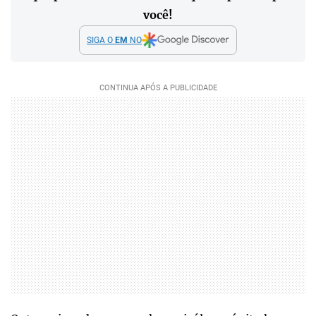
você!
SIGA O
EM
NO