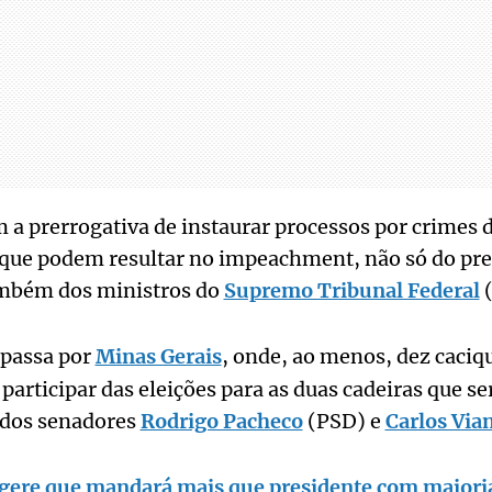
 a prerrogativa de instaurar processos por crimes 
 que podem resultar no impeachment, não só do pre
ambém dos ministros do
Supremo Tribunal Federal
(
passa por
Minas Gerais
, onde, ao menos, dez caciqu
participar das eleições para as duas cadeiras que s
 dos senadores
Rodrigo Pacheco
(PSD) e
Carlos Via
gere que mandará mais que presidente com maiori