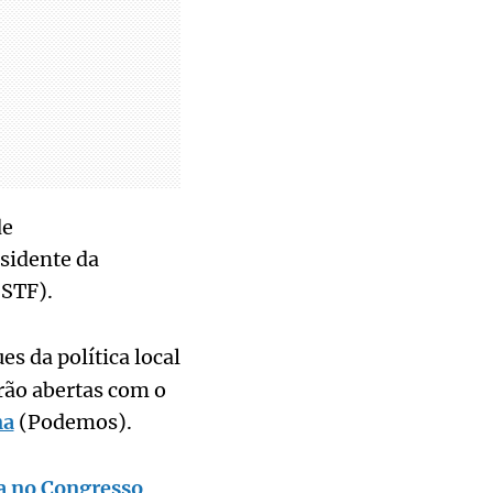
de
sidente da
STF).
es da política local
erão abertas com o
na
(Podemos).
a no Congresso