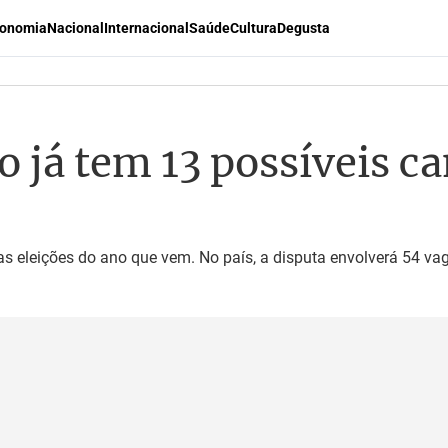
onomia
Nacional
Internacional
Saúde
Cultura
Degusta
o já tem 13 possíveis c
s eleições do ano que vem. No país, a disputa envolverá 54 va