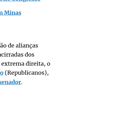
em Minas
ão de alianças
acirradas dos
 extrema direita, o
do
(Republicanos),
 senador
.