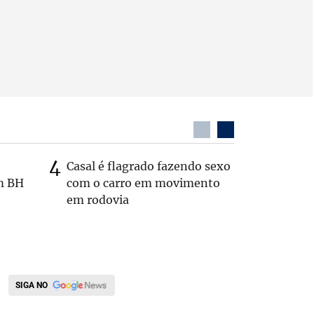
Casal é flagrado fazendo sexo
Zema sug
m BH
com o carro em movimento
substitui
em rodovia
SIGA NO