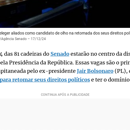
leger aliados como candidato de olho na retomada dos seus direitos polí
ra/Agência Senado – 17/12/24
4 das 81 cadeiras do
Senado
estarão no centro da di
ela Presidência da República. Essas vagas são o prin
capitaneada pelo ex-presidente
Jair Bolsonaro
(PL), 
para retomar seus direitos políticos
e ter o domínio