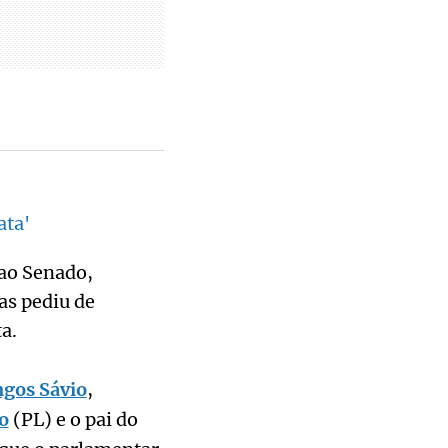
ata'
 ao Senado,
as pediu de
a.
gos Sávio
,
o
(PL) e o pai do