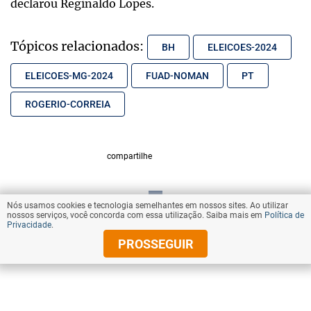
declarou Reginaldo Lopes.
Tópicos relacionados:
BH
ELEICOES-2024
ELEICOES-MG-2024
FUAD-NOMAN
PT
ROGERIO-CORREIA
compartilhe
Nós usamos cookies e tecnologia semelhantes em nossos sites. Ao utilizar
VOLTAR AO TOPO
nossos serviços, você concorda com essa utilização. Saiba mais em
Política de
Privacidade
.
PROSSEGUIR
© Copyright 2025 Diários Associados
Todos os direitos reservados.