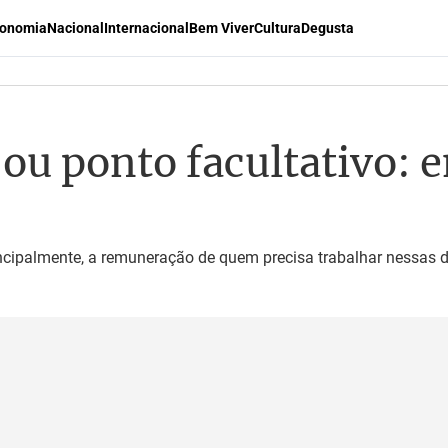
onomia
Nacional
Internacional
Bem Viver
Cultura
Degusta
 ou ponto facultativo: 
rincipalmente, a remuneração de quem precisa trabalhar nessas 