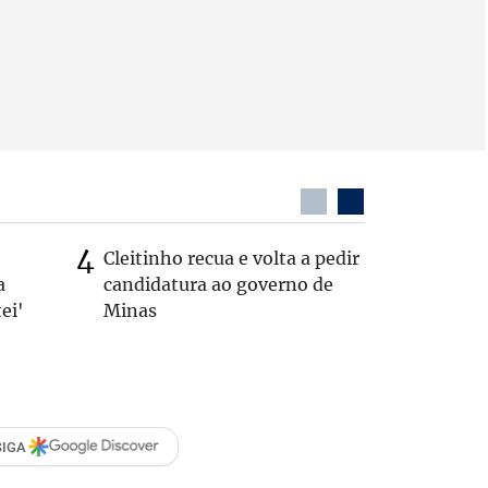
Cleitinho recua e volta a pedir
Quem é 
a
candidatura ao governo de
que teve
ei'
Minas
pelos E
SIGA