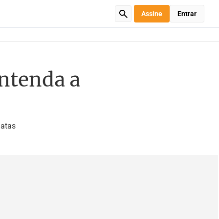
Assine
Entrar
entenda a
datas