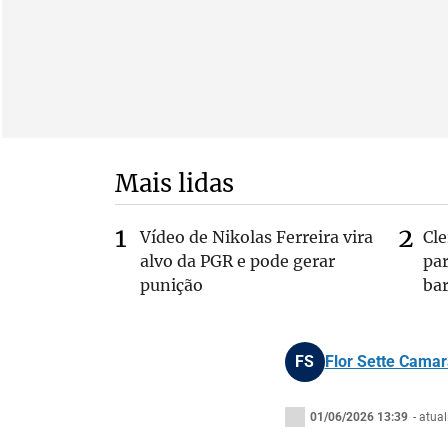
Mais lidas
Vídeo de Nikolas Ferreira vira
Cl
alvo da PGR e pode gerar
pa
punição
bar
FS
Flor Sette Camar
01/06/2026 13:39
- atua