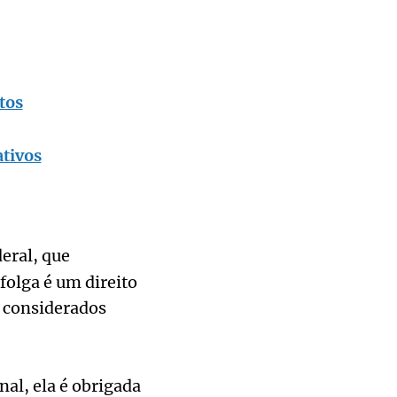
tos
ativos
eral, que
folga é um direito
s considerados
al, ela é obrigada