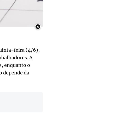
×
uinta-feira (4/6),
rabalhadores. A
e, enquanto o
do depende da