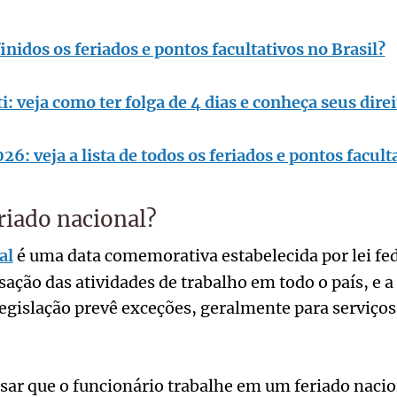
nidos os feriados e pontos facultativos no Brasil?
i: veja como ter folga de 4 dias e conheça seus direi
26: veja a lista de todos os feriados e pontos facult
riado nacional?
al
é uma data comemorativa estabelecida por lei fed
sação das atividades de trabalho em todo o país, e a 
legislação prevê exceções, geralmente para serviço
sar que o funcionário trabalhe em um feriado nacion