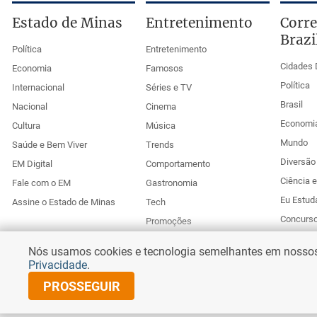
Estado de Minas
Entretenimento
Corre
Brazi
Política
Entretenimento
Cidades 
Economia
Famosos
Política
Internacional
Séries e TV
Brasil
Nacional
Cinema
Economi
Cultura
Música
Mundo
Saúde e Bem Viver
Trends
Diversão 
EM Digital
Comportamento
Ciência 
Fale com o EM
Gastronomia
Eu Estud
Assine o Estado de Minas
Tech
Concurs
Promoções
Esportes
Anuncie no Uai
Nós usamos cookies e tecnologia semelhantes em nossos s
Corr
Privacidade
.
PROSSEGUIR