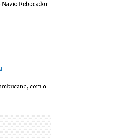
o Navio Rebocador
o
rnambucano, com o