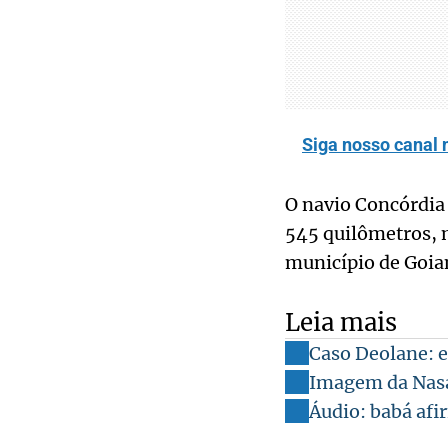
Siga nosso canal 
O navio Concórdia 
545 quilômetros, m
município de Goia
Leia mais
Caso Deolane: e
Imagem da Nasa
Áudio: babá afi