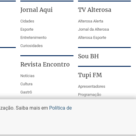
Jornal Aqui
TV Alterosa
Cidades
Alterosa Alerta
Esporte
Jornal da Alterosa
Entretenimento
Alterosa Esporte
Curiosidades
Sou BH
Revista Encontro
Tupi FM
Notícias
Cultura
Apresentadores
Gastrô
Programação
PodCasts
lização. Saiba mais em
Política de
Mestre da Bola Tupi