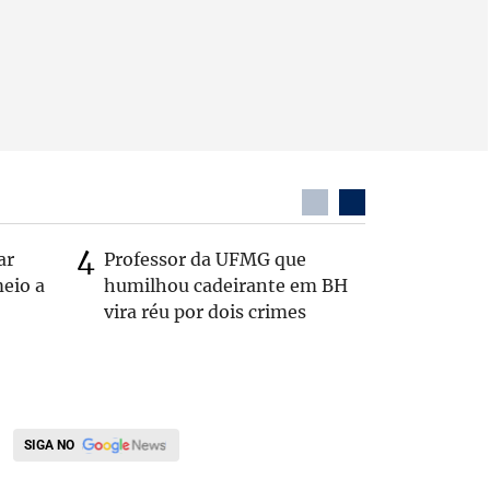
ar
Professor da UFMG que
Casal é 
eio a
humilhou cadeirante em BH
com o c
vira réu por dois crimes
em rodo
SIGA NO