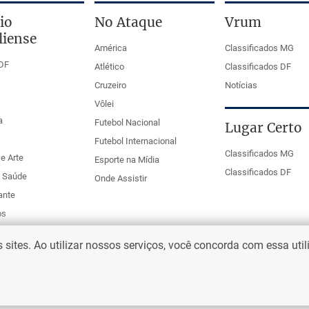
io
No Ataque
Vrum
liense
América
Classificados MG
DF
Atlético
Classificados DF
Cruzeiro
Notícias
Vôlei
a
Futebol Nacional
Lugar Certo
Futebol Internacional
Classificados MG
e Arte
Esporte na Mídia
Classificados DF
e Saúde
Onde Assistir
ante
os
ites. Ao utilizar nossos serviços, você concorda com essa uti
eio Web