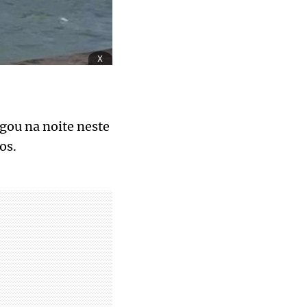
x
gou na noite neste
os.