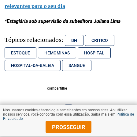
relevantes para o seu dia
*Estagiária sob supervisão da subeditora Juliana Lima
Tópicos relacionados:
BH
CRITICO
ESTOQUE
HEMOMINAS
HOSPITAL
HOSPITAL-DA-BALEIA
SANGUE
compartilhe
Nós usamos cookies e tecnologia semelhantes em nossos sites. Ao utilizar
VOLTAR AO TOPO
nossos serviços, você concorda com essa utilização. Saiba mais em
Política de
Privacidade
.
PROSSEGUIR
© Copyright 2026 Diários Associados
Todos os direitos reservados.