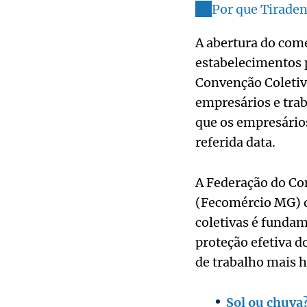
Por que Tiraden
A abertura do com
estabelecimentos 
Convenção Coletiva
empresários e trab
que os empresário
referida data.
A Federação do Co
(Fecomércio MG) d
coletivas é fundam
proteção efetiva d
de trabalho mais 
Sol ou chuva?