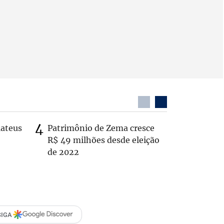
Mateus
Patrimônio de Zema cresce
Casal é 
R$ 49 milhões desde eleição
com o c
de 2022
em rodo
SIGA