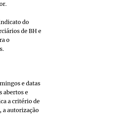
or.
indicato do
rciários de BH e
ra o
s.
omingos e datas
s abertos e
a a critério de
, a autorização