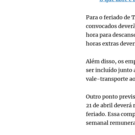
Para o feriado de
convocados deverã
hora para descanso
horas extras deve
Além disso, os emp
ser incluído junto
vale-transporte ao
Outro ponto previs
21 de abril deverá
feriado. Essa com
semanal remunera