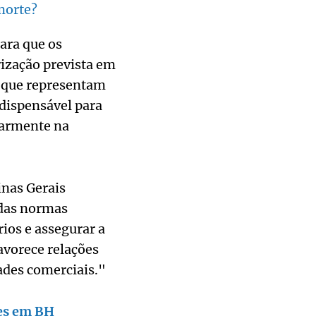
morte?
ara que os
ização prevista em
s que representam
ndispensável para
larmente na
inas Gerais
 das normas
ios e assegurar a
avorece relações
ades comerciais."
tes em BH