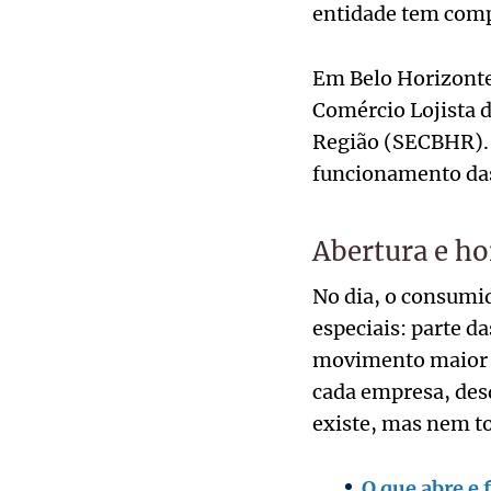
entidade tem compe
Em Belo Horizonte 
Comércio Lojista d
Região (SECBHR). S
funcionamento das
Abertura e ho
No dia, o consumi
especiais: parte d
movimento maior em
cada empresa, desd
existe, mas nem to
O que abre e 