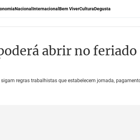
onomia
Nacional
Internacional
Bem Viver
Cultura
Degusta
oderá abrir no feriado
sigam regras trabalhistas que estabelecem jornada, pagamento