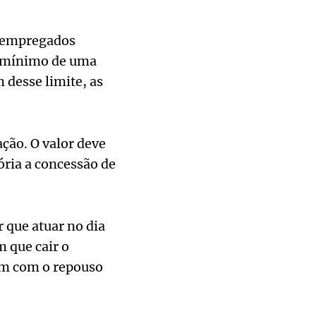
s empregados
o mínimo de uma
 desse limite, as
ção. O valor deve
ória a concessão de
 que atuar no dia
m que cair o
em com o repouso