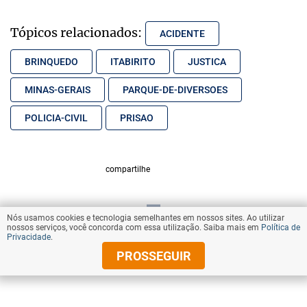
Tópicos relacionados:
ACIDENTE
BRINQUEDO
ITABIRITO
JUSTICA
MINAS-GERAIS
PARQUE-DE-DIVERSOES
POLICIA-CIVIL
PRISAO
compartilhe
Nós usamos cookies e tecnologia semelhantes em nossos sites. Ao utilizar
VOLTAR AO TOPO
nossos serviços, você concorda com essa utilização. Saiba mais em
Política de
Privacidade
.
PROSSEGUIR
© Copyright 2026 Diários Associados
Todos os direitos reservados.