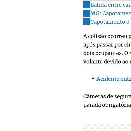
Batida entre ca
MG: Capotamento
Capotamento e 
A colisão ocorreu 
após passar por c
dois ocupantes. O 
volante devido ao
Acidente entr
Câmeras de segura
parada obrigatória 