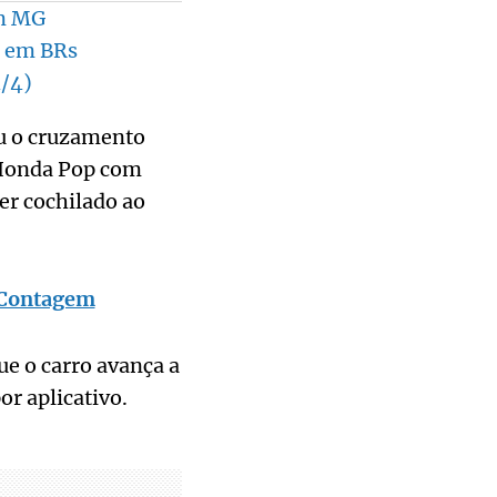
em MG
o em BRs
4/4)
iu o cruzamento
 Honda Pop com
ter cochilado ao
e Contagem
e o carro avança a
or aplicativo.