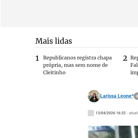
Mais lidas
Republicanos registra chapa
Re
própria, mas sem nome de
Fa
Cleitinho
im
Larissa Leone*
13/04/2026 16:32
- atua