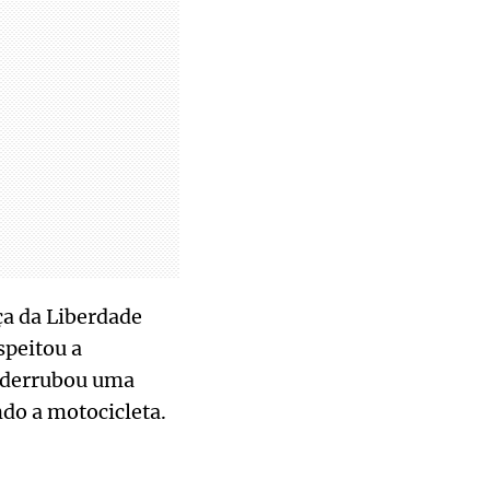
ça da Liberdade
speitou a
s, derrubou uma
ndo a motocicleta.