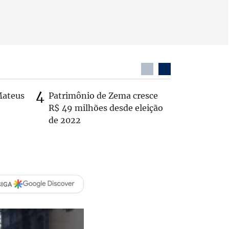
Mateus
Patrimônio de Zema cresce
Casal é 
R$ 49 milhões desde eleição
com o c
de 2022
em rodo
SIGA