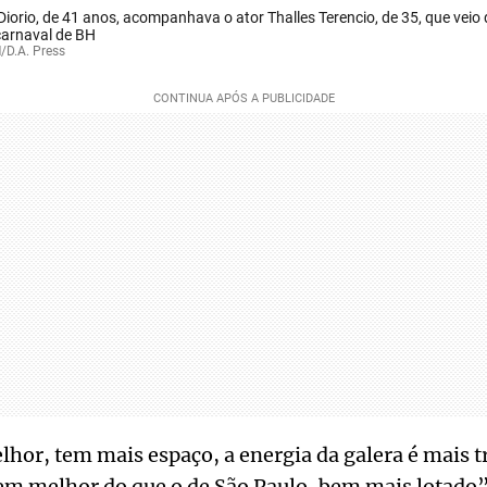
 Diorio, de 41 anos, acompanhava o ator Thalles Terencio, de 35, que veio 
carnaval de BH
/D.A. Press
hor, tem mais espaço, a energia da galera é mais t
em melhor do que o de São Paulo, bem mais lotado”,