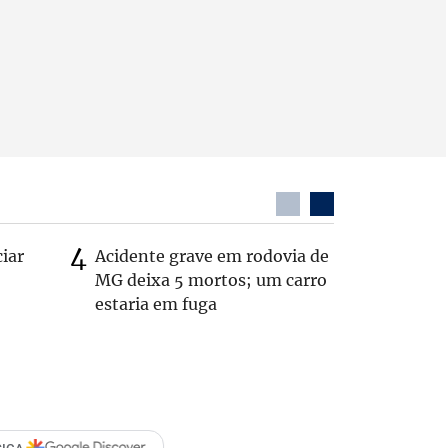
ciar
Acidente grave em rodovia de
PL não v
MG deixa 5 mortos; um carro
‘Chance 
estaria em fuga