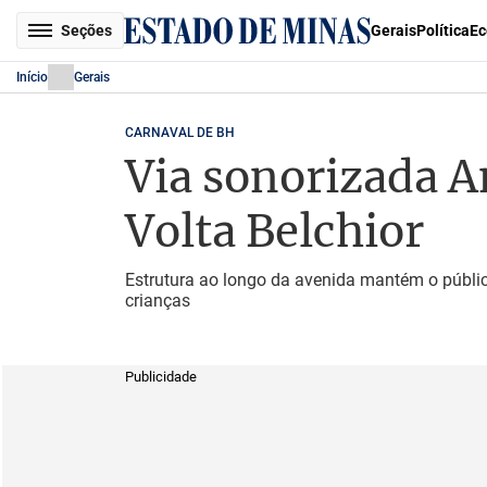
Seções
Gerais
Política
Ec
Início
Gerais
CARNAVAL DE BH
Via sonorizada A
Volta Belchior
Estrutura ao longo da avenida mantém o públi
crianças
Publicidade