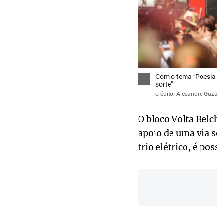
Com o tema "Poesia e
sorte"
crédito: Alexandre Guz
O bloco Volta Belc
apoio de uma via 
trio elétrico, é po