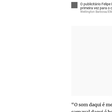
O publicitário Felipe
primeira vez para o 
Wellington Barbosa/EM
“O som daqui é mel
carnaval daqui é b