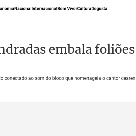
onomia
Nacional
Internacional
Bem Viver
Cultura
Degusta
ndradas embala foliões 
co conectado ao som do bloco que homenageia o cantor cearense