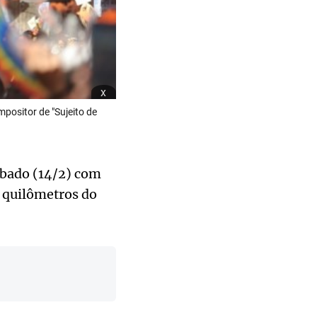
x
mpositor de "Sujeito de
ábado (14/2) com
 quilômetros do