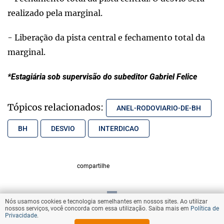
realizado pela marginal.
- Liberação da pista central e fechamento total da
marginal.
*Estagiária sob supervisão do subeditor Gabriel Felice
Tópicos relacionados:
ANEL-RODOVIARIO-DE-BH
BH
DESVIO
INTERDICAO
compartilhe
Nós usamos cookies e tecnologia semelhantes em nossos sites. Ao utilizar
VOLTAR AO TOPO
nossos serviços, você concorda com essa utilização. Saiba mais em
Política de
Privacidade
.