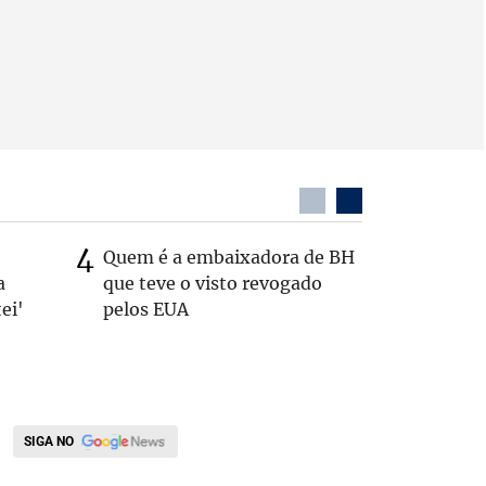
Quem é a embaixadora de BH
Coronel 
a
que teve o visto revogado
suspeito
ei'
pelos EUA
passage
SIGA NO