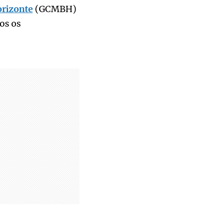
orizonte
(GCMBH)
os os