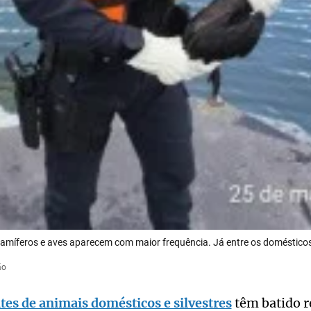
 mamíferos e aves aparecem com maior frequência. Já entre os doméstico
ão
tes de animais domésticos e silvestres
têm batido re