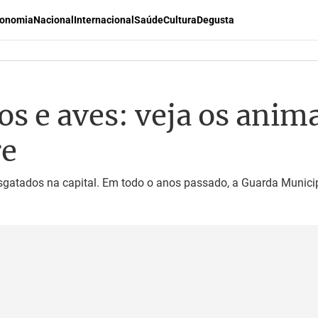
onomia
Nacional
Internacional
Saúde
Cultura
Degusta
 e aves: veja os anim
re
sgatados na capital. Em todo o anos passado, a Guarda Munici