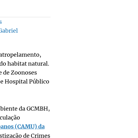
s
Gabriel
e atropelamento,
o habitat natural.
e de Zoonoses
e Hospital Público
mbiente da GCMBH,
culação
banos (CAMU) da
stigação de Crimes