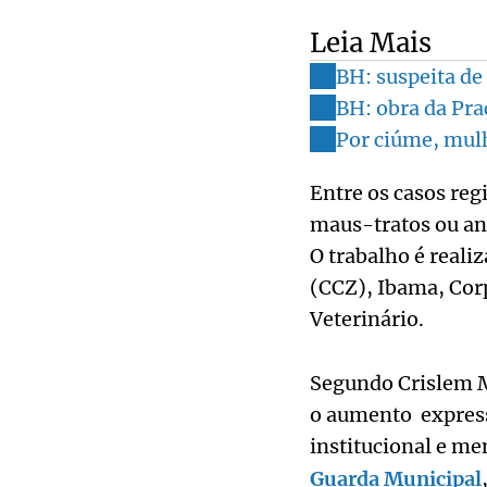
Leia Mais
BH: suspeita de
BH: obra da Pra
Por ciúme, mulh
Entre os casos reg
maus-tratos ou ani
O trabalho é real
(CCZ), Ibama, Cor
Veterinário.
Segundo Crislem 
o aumento express
institucional e me
Guarda Municipal