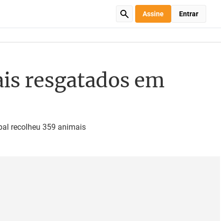
Assine
Entrar
ais resgatados em
pal recolheu 359 animais