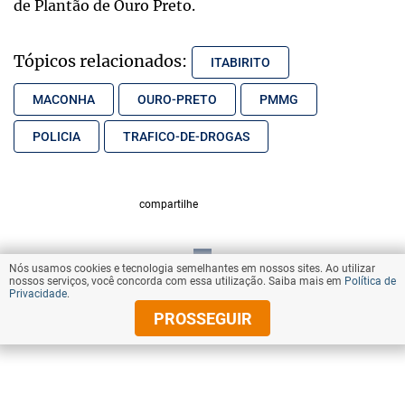
de Plantão de Ouro Preto.
Tópicos relacionados:
ITABIRITO
MACONHA
OURO-PRETO
PMMG
POLICIA
TRAFICO-DE-DROGAS
compartilhe
Nós usamos cookies e tecnologia semelhantes em nossos sites. Ao utilizar
VOLTAR AO TOPO
nossos serviços, você concorda com essa utilização. Saiba mais em
Política de
Privacidade
.
PROSSEGUIR
© Copyright 2025 Diários Associados
Todos os direitos reservados.