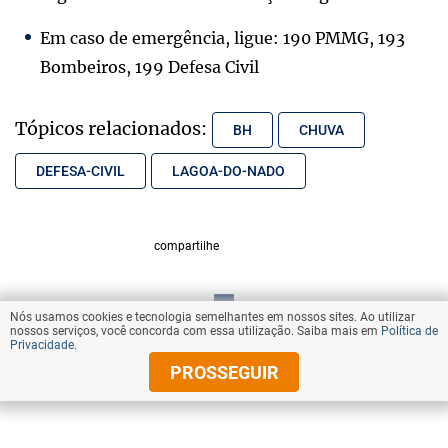
Em caso de emergência, ligue: 190 PMMG, 193
Bombeiros, 199 Defesa Civil
Tópicos relacionados:
BH
CHUVA
DEFESA-CIVIL
LAGOA-DO-NADO
compartilhe
Nós usamos cookies e tecnologia semelhantes em nossos sites. Ao utilizar
VOLTAR AO TOPO
nossos serviços, você concorda com essa utilização. Saiba mais em
Política de
Privacidade
.
PROSSEGUIR
© Copyright 2025 Diários Associados
Todos os direitos reservados.