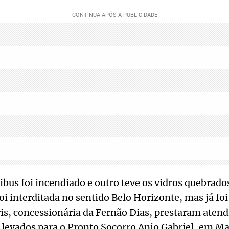
us foi incendiado e outro teve os vidros quebrado
oi interditada no sentido Belo Horizonte, mas já foi
ris, concessionária da Fernão Dias, prestaram aten
 levados para o Pronto Socorro Anjo Gabriel, em Ma