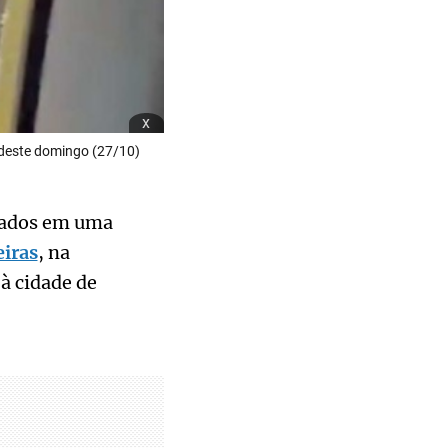
x
deste domingo (27/10)
cados em uma
iras
, na
à cidade de