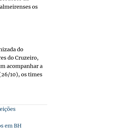
palmeirenses os
nizada do
es do Cruzeiro,
oram acompanhar a
(26/10), os times
eições
os em BH