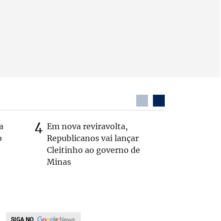
a
Em nova reviravolta,
Cleitinh
o
Republicanos vai lançar
hoje sob
Cleitinho ao governo de
candidat
Minas
SIGA NO