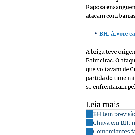
Raposa ensanguent
atacam com barras 
BH: árvore ca
A briga teve orig
Palmeiras. O ataq
que voltavam de C
partida do time mi
se enfrentaram pe
Leia mais
BH tem previsão
Chuva em BH: mu
Comerciantes f