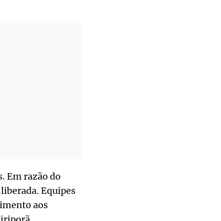
s. Em razão do
 liberada. Equipes
dimento aos
iriporã.