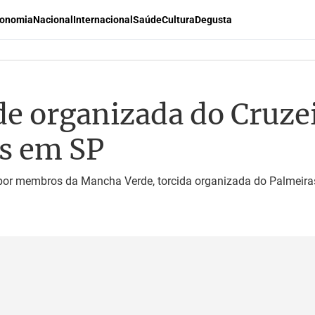
onomia
Nacional
Internacional
Saúde
Cultura
Degusta
de organizada do Cruze
os em SP
 por membros da Mancha Verde, torcida organizada do Palmeir